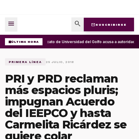
menu
search
mail
SUSCRIBIRSE
Sindicato de Universidad del Golfo acusa a autoridade
ÚLTIMA HORA
PRIMERA LÍNEA
25 JULIO, 2018
PRI y PRD reclaman
más espacios pluris;
impugnan Acuerdo
del IEEPCO y hasta
Carmelita Ricárdez se
quiere colar