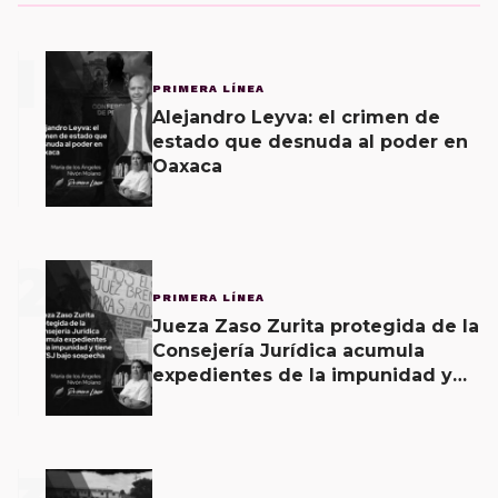
1
PRIMERA LÍNEA
Alejandro Leyva: el crimen de
estado que desnuda al poder en
Oaxaca
2
PRIMERA LÍNEA
Jueza Zaso Zurita protegida de la
Consejería Jurídica acumula
expedientes de la impunidad y
tiene al TSJ bajo sospecha