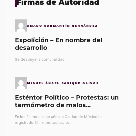
Firmas de Autoridad
AMADO SANMARTÍN HERNÁNDEZ
Expolición – En nombre del
desarrollo
Se destruye la comunalidad
MIGUEL ÁNGEL CASIQUE OLIVOS
Esténtor Político – Protestas: un
termómetro de malos
gobernantes
En los últimos cinco años la Ciudad de México ha
registrado 25 mil protestas, lo…