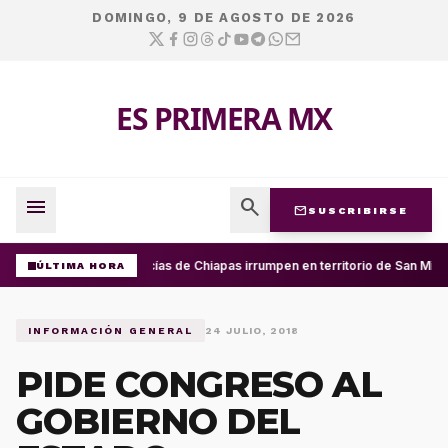
DOMINGO, 9 DE AGOSTO DE 2026
ES PRIMERA MX
menu
search
mail
SUSCRIBIRSE
Policías de Chiapas irrumpen en territorio de San Migu
ÚLTIMA HORA
INFORMACIÓN GENERAL
24 JULIO, 2018
PIDE CONGRESO AL
GOBIERNO DEL