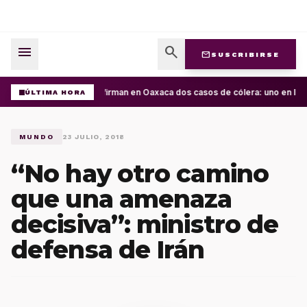
menu
search
mail
SUSCRIBIRSE
Confirman en Oaxaca dos casos de cólera: uno en la C
ÚLTIMA HORA
MUNDO
23 JULIO, 2018
“No hay otro camino
que una amenaza
decisiva”: ministro de
defensa de Irán