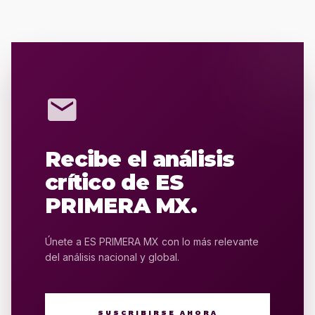
mail
Recibe el análisis
crítico de ES
PRIMERA MX.
Únete a ES PRIMERA MX con lo más relevante
del análisis nacional y global.
SUSCRIBIRSE AHORA