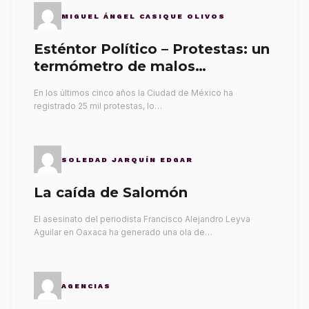
MIGUEL ÁNGEL CASIQUE OLIVOS
Esténtor Político – Protestas: un
termómetro de malos
gobernantes
En los últimos cinco años la Ciudad de México ha
registrado 25 mil protestas, lo…
SOLEDAD JARQUÍN EDGAR
La caída de Salomón
El asesinato del periodista Francisco Alejandro Leyva
Aguilar en Oaxaca ha generado una ola de…
AGENCIAS