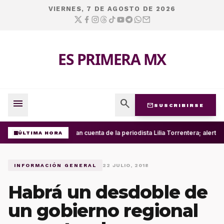
VIERNES, 7 DE AGOSTO DE 2026
ES PRIMERA MX
menu
search
mail
SUSCRIBIRSE
Roban cuenta de la periodista Lilia Torrentera; alert
ÚLTIMA HORA
INFORMACIÓN GENERAL
22 JULIO, 2018
Habrá un desdoble de
un gobierno regional