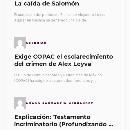
La caída de Salomón
El asesinato del periodista Francisco Alejandro Leyva
Aguilar en Oaxaca ha generado una ola de…
AGENCIAS
Exige COPAC el esclarecimiento
del crimen de Alex Leyva
El Club de Comunicadores y Periodistas de México
(COPAC) ha exigido a autoridades federales y…
AMADO SANMARTÍN HERNÁNDEZ
Explicación: Testamento
incriminatorio (Profundizando su