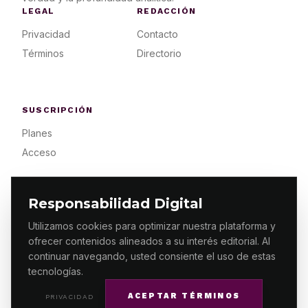
LEGAL
REDACCIÓN
Privacidad
Contacto
Términos
Directorio
SUSCRIPCIÓN
Planes
Acceso
Responsabilidad Digital
Utilizamos cookies para optimizar nuestra plataforma y
ofrecer contenidos alineados a su interés editorial. Al
© 2026 ES PRIMERA MX. ALGUNOS DERECHOS
RESERVADOS / DESIGN
MAKING.MX
continuar navegando, usted consiente el uso de estas
tecnologías.
ACEPTAR TÉRMINOS
PRIVACIDAD