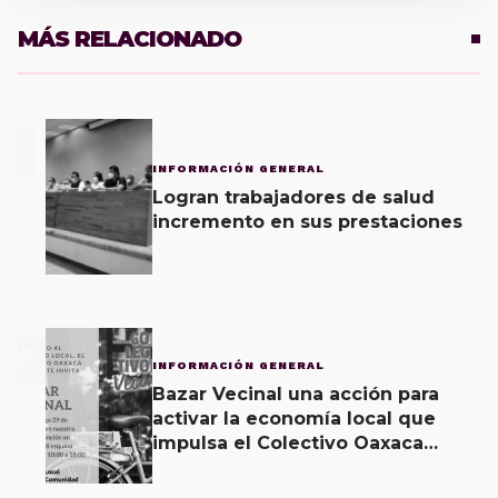
MÁS RELACIONADO
1
INFORMACIÓN GENERAL
Logran trabajadores de salud
incremento en sus prestaciones
2
INFORMACIÓN GENERAL
Bazar Vecinal una acción para
activar la economía local que
impulsa el Colectivo Oaxaca
Vecinal