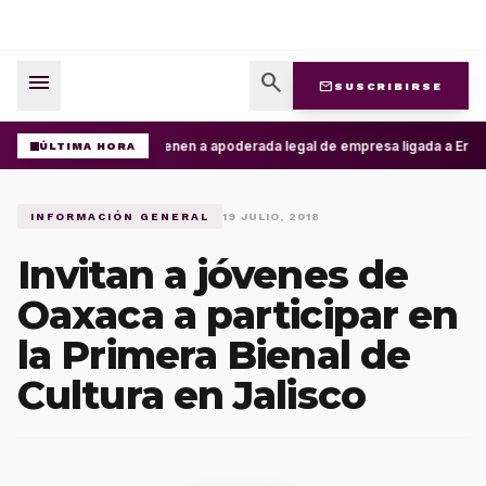
menu
search
mail
SUSCRIBIRSE
Detienen a apoderada legal de empresa ligada a Ernest
ÚLTIMA HORA
INFORMACIÓN GENERAL
19 JULIO, 2018
Invitan a jóvenes de
Oaxaca a participar en
la Primera Bienal de
Cultura en Jalisco