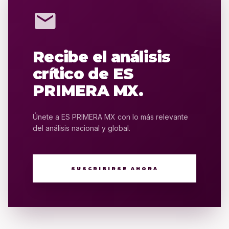
mail
Recibe el análisis
crítico de ES
PRIMERA MX.
Únete a ES PRIMERA MX con lo más relevante
del análisis nacional y global.
SUSCRIBIRSE AHORA