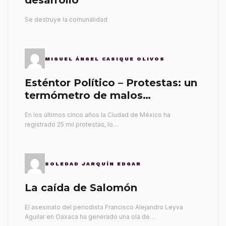
desarrollo
Se destruye la comunalidad
MIGUEL ÁNGEL CASIQUE OLIVOS
Esténtor Político – Protestas: un
termómetro de malos
gobernantes
En los últimos cinco años la Ciudad de México ha
registrado 25 mil protestas, lo…
SOLEDAD JARQUÍN EDGAR
La caída de Salomón
El asesinato del periodista Francisco Alejandro Leyva
Aguilar en Oaxaca ha generado una ola de…