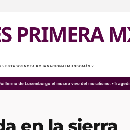
ES PRIMERA M
expand_more
expand_more
S
ESTADOS
NOTA ROJA
NACIONAL
MUNDO
MÁS
illermo de Luxemburgo el museo vivo del muralismo. •
Tragedia e
 en la sierra