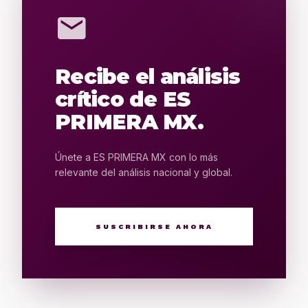
mail
Recibe el análisis
crítico de ES
PRIMERA MX.
Únete a ES PRIMERA MX con lo más
relevante del análisis nacional y global.
SUSCRIBIRSE AHORA