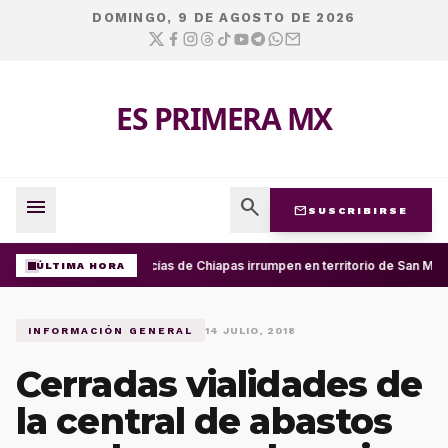
DOMINGO, 9 DE AGOSTO DE 2026
ES PRIMERA MX
menu
search
mail
SUSCRIBIRSE
Policías de Chiapas irrumpen en territorio de San Mig
ÚLTIMA HORA
INFORMACIÓN GENERAL
14 JULIO, 2018
Cerradas vialidades de
la central de abastos