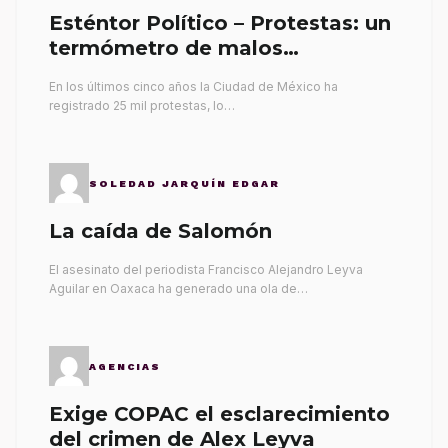
Esténtor Político – Protestas: un
termómetro de malos
gobernantes
En los últimos cinco años la Ciudad de México ha
registrado 25 mil protestas, lo…
SOLEDAD JARQUÍN EDGAR
La caída de Salomón
El asesinato del periodista Francisco Alejandro Leyva
Aguilar en Oaxaca ha generado una ola de…
AGENCIAS
Exige COPAC el esclarecimiento
del crimen de Alex Leyva