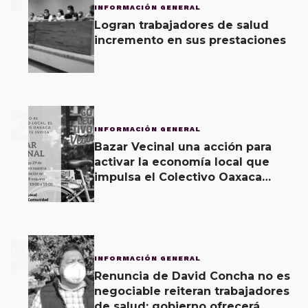
INFORMACIÓN GENERAL
Logran trabajadores de salud
incremento en sus prestaciones
2
INFORMACIÓN GENERAL
Bazar Vecinal una acción para
activar la economía local que
impulsa el Colectivo Oaxaca
Vecinal
3
INFORMACIÓN GENERAL
Renuncia de David Concha no es
negociable reiteran trabajadores
de salud; gobierno ofrecerá