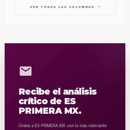
arrow_forward
VER TODAS LAS COLUMNAS
mail
Recibe el análisis
crítico de ES
PRIMERA MX.
Únete a ES PRIMERA MX con lo más relevante