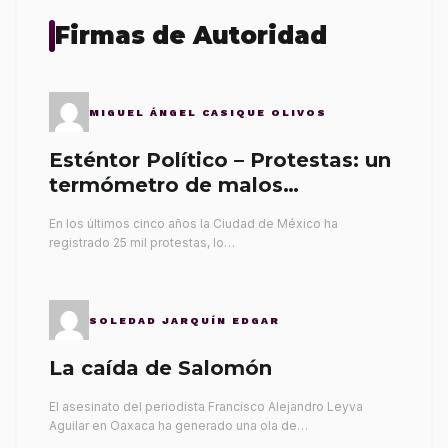
Firmas de Autoridad
MIGUEL ÁNGEL CASIQUE OLIVOS
Esténtor Político – Protestas: un
termómetro de malos
gobernantes
En los últimos cinco años la Ciudad de México ha
registrado 25 mil protestas, lo…
SOLEDAD JARQUÍN EDGAR
La caída de Salomón
El asesinato del periodista Francisco Alejandro Leyva
Aguilar en Oaxaca ha generado una ola de…