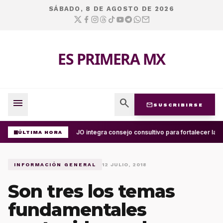
SÁBADO, 8 DE AGOSTO DE 2026
ES PRIMERA MX
menu
search
mail
SUSCRIBIRSE
UABJO integra consejo consultivo para fortalecer la c
ÚLTIMA HORA
INFORMACIÓN GENERAL
12 JULIO, 2018
Son tres los temas
fundamentales