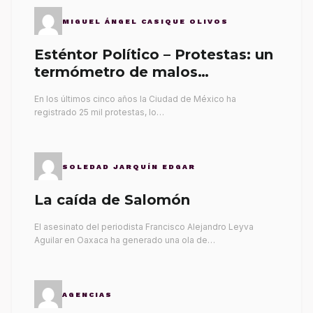
MIGUEL ÁNGEL CASIQUE OLIVOS
Esténtor Político – Protestas: un
termómetro de malos
gobernantes
En los últimos cinco años la Ciudad de México ha
registrado 25 mil protestas, lo…
SOLEDAD JARQUÍN EDGAR
La caída de Salomón
El asesinato del periodista Francisco Alejandro Leyva
Aguilar en Oaxaca ha generado una ola de…
AGENCIAS