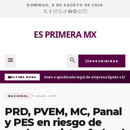
DOMINGO, 9 DE AGOSTO DE 2026
ES PRIMERA MX
menu
search
mail
SUSCRIBIRSE
Detienen a apoderada legal de empresa ligada a Ernest
ÚLTIMA HORA
NACIONAL
7 JULIO, 2018
PRD, PVEM, MC, Panal
y PES en riesgo de