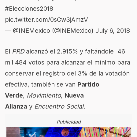
#Elecciones2018
pic.twitter.com/0sCw3jAmzV
— @INEMexico (@INEMexico)
July 6, 2018
El
PRD
alcanzó el 2.915% y faltándole 46
mil 484 votos para alcanzar el mínimo para
conservar el registro del 3% de la votación
efectiva, también se van
Partido
Verde
,
Movimiento
,
Nueva
Alianza
y
Encuentro Social
.
Publicidad