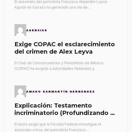
El asesinato del periodista Francisco Alejandro Leyva
Aguilar en Oaxaca ha generado una ola de…
AGENCIAS
Exige COPAC el esclarecimiento
del crimen de Alex Leyva
El Club de Comunicadores y Periodistas de México
(COPAC) ha exigido a autoridades federales y…
AMADO SANMARTÍN HERNÁNDEZ
Explicación: Testamento
incriminatorio (Profundizando su
propia tumba)
El texto exige que la Fiscalía Federal investigue el
asesinato a tiros del periodista Francisco…