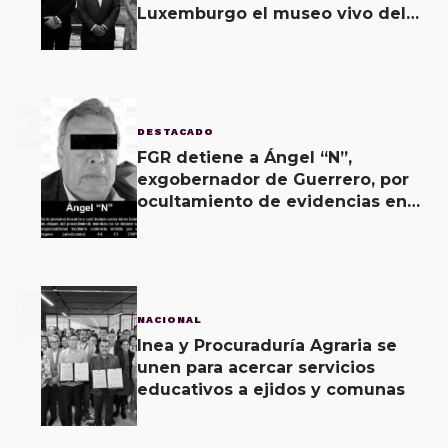
Luxemburgo el museo vivo del
muralismo.
2
DESTACADO
FGR detiene a Ángel “N”,
exgobernador de Guerrero, por
ocultamiento de evidencias en
caso Ayotzinapa
3
NACIONAL
Inea y Procuraduría Agraria se
unen para acercar servicios
educativos a ejidos y comunas