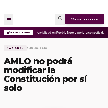
menu
search
mail
SUSCRIBIRSE
Nueva vialidad en Pueblo Nuevo mejora conectividad e
ÚLTIMA HORA
NACIONAL
7 JULIO, 2018
AMLO no podrá
modificar la
Constitución por sí
solo