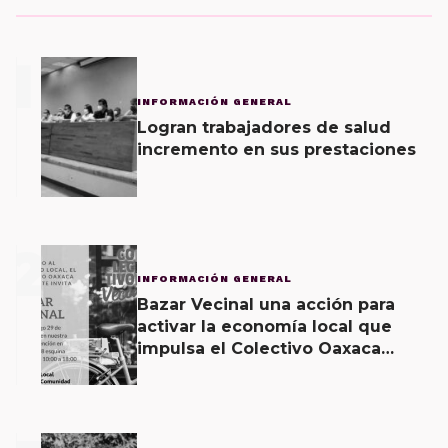
1
INFORMACIÓN GENERAL
Logran trabajadores de salud
incremento en sus prestaciones
2
INFORMACIÓN GENERAL
Bazar Vecinal una acción para
activar la economía local que
impulsa el Colectivo Oaxaca
Vecinal