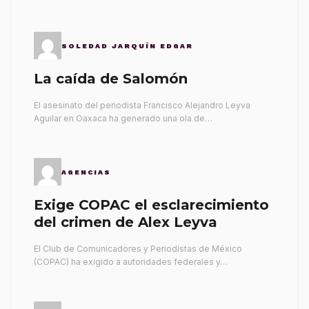
SOLEDAD JARQUÍN EDGAR
La caída de Salomón
El asesinato del periodista Francisco Alejandro Leyva
Aguilar en Oaxaca ha generado una ola de…
AGENCIAS
Exige COPAC el esclarecimiento
del crimen de Alex Leyva
El Club de Comunicadores y Periodistas de México
(COPAC) ha exigido a autoridades federales y…