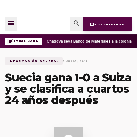
menu
search
mail
SUSCRIBIRSE
Ray Chagoya lleva Banco de Materiales a la colonia P
ÚLTIMA HORA
INFORMACIÓN GENERAL
3 JULIO, 2018
Suecia gana 1-0 a Suiza
y se clasifica a cuartos
24 años después