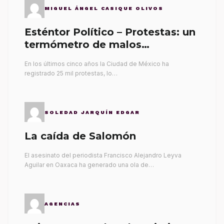
MIGUEL ÁNGEL CASIQUE OLIVOS
Esténtor Político – Protestas: un
termómetro de malos
gobernantes
En los últimos cinco años la Ciudad de México ha
registrado 25 mil protestas, lo…
SOLEDAD JARQUÍN EDGAR
La caída de Salomón
El asesinato del periodista Francisco Alejandro Leyva
Aguilar en Oaxaca ha generado una ola de…
AGENCIAS