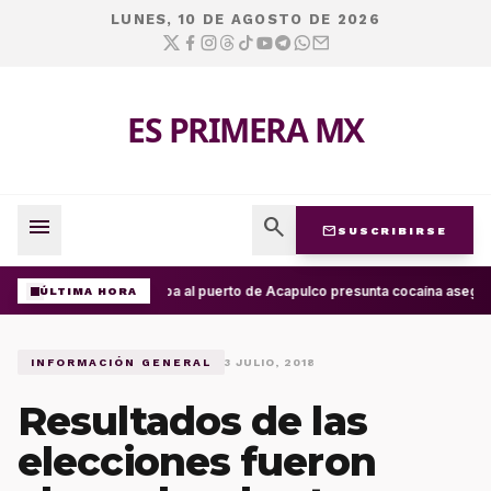
LUNES, 10 DE AGOSTO DE 2026
ES PRIMERA MX
menu
search
mail
SUSCRIBIRSE
Arriba al puerto de Acapulco presunta cocaína asegur
ÚLTIMA HORA
INFORMACIÓN GENERAL
3 JULIO, 2018
Resultados de las
elecciones fueron