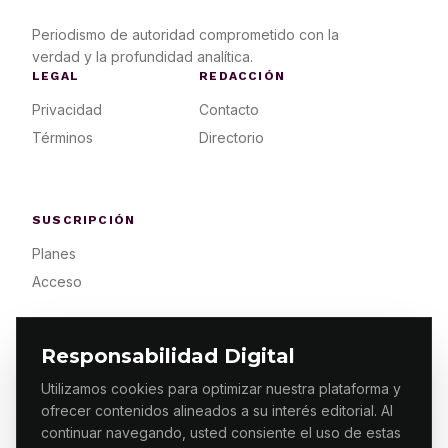
Periodismo de autoridad comprometido con la
verdad y la profundidad analítica.
LEGAL
REDACCIÓN
Privacidad
Contacto
Términos
Directorio
SUSCRIPCIÓN
Planes
Acceso
Responsabilidad Digital
Utilizamos cookies para optimizar nuestra plataforma y
ofrecer contenidos alineados a su interés editorial. Al
© 2026 ES PRIMERA MX. ALGUNOS DERECHOS
RESERVADOS / DESIGN
MAKING.MX
continuar navegando, usted consiente el uso de estas