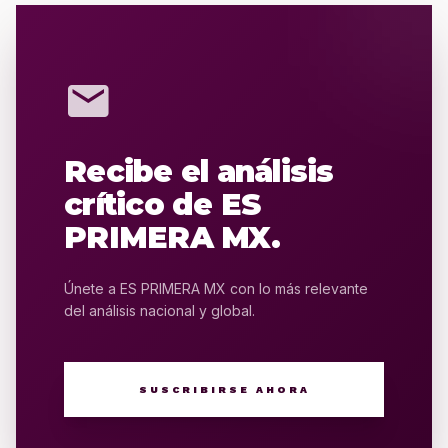
mail
Recibe el análisis
crítico de ES
PRIMERA MX.
Únete a ES PRIMERA MX con lo más relevante
del análisis nacional y global.
SUSCRIBIRSE AHORA