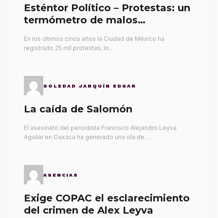
Esténtor Político – Protestas: un
termómetro de malos
gobernantes
En los últimos cinco años la Ciudad de México ha
registrado 25 mil protestas, lo…
SOLEDAD JARQUÍN EDGAR
La caída de Salomón
El asesinato del periodista Francisco Alejandro Leyva
Aguilar en Oaxaca ha generado una ola de…
AGENCIAS
Exige COPAC el esclarecimiento
del crimen de Alex Leyva