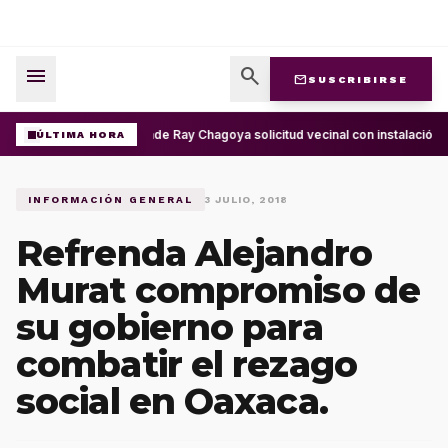
menu
search
mail
SUSCRIBIRSE
Atiende Ray Chagoya solicitud vecinal con instalación d
ÚLTIMA HORA
INFORMACIÓN GENERAL
3 JULIO, 2018
Refrenda Alejandro
Murat compromiso de
su gobierno para
combatir el rezago
social en Oaxaca.