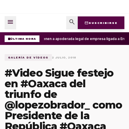
menu
search
mail
SUSCRIBIRSE
Detienen a apoderada legal de empresa ligada a Ernesto
ÚLTIMA HORA
GALERÍA DE VÍDEOS
2 JULIO, 2018
#Video Sigue festejo
en #Oaxaca del
triunfo de
@lopezobrador_ como
Presidente de la
República #Oaxaca