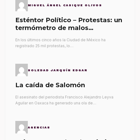
MIGUEL ÁNGEL CASIQUE OLIVOS
Esténtor Político – Protestas: un
termómetro de malos
gobernantes
En los últimos cinco años la Ciudad de México ha
registrado 25 mil protestas, lo…
SOLEDAD JARQUÍN EDGAR
La caída de Salomón
El asesinato del periodista Francisco Alejandro Leyva
Aguilar en Oaxaca ha generado una ola de…
AGENCIAS