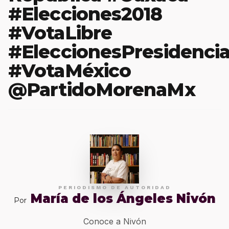
#Elecciones2018
#VotaLibre
#EleccionesPresidencia
#VotaMéxico
@PartidoMorenaMx
PERIODISMO DE AUTORIDAD
María de los Ángeles Nivón
Por
Conoce a Nivón