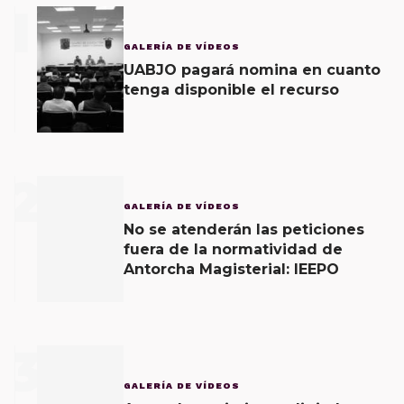
1
GALERÍA DE VÍDEOS
UABJO pagará nomina en cuanto
tenga disponible el recurso
2
GALERÍA DE VÍDEOS
No se atenderán las peticiones
fuera de la normatividad de
Antorcha Magisterial: IEEPO
3
GALERÍA DE VÍDEOS