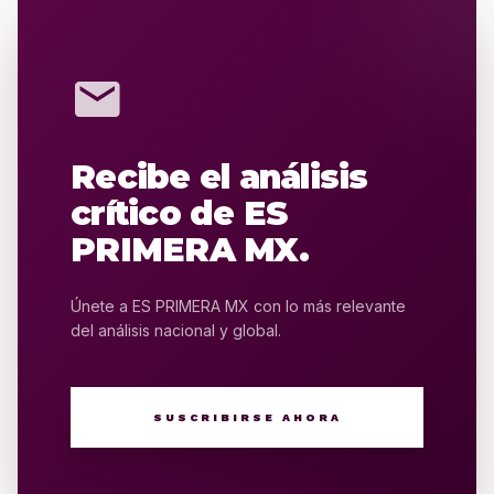
mail
Recibe el análisis
crítico de ES
PRIMERA MX.
Únete a ES PRIMERA MX con lo más relevante
del análisis nacional y global.
SUSCRIBIRSE AHORA