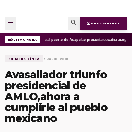
menu
search
mail
SUSCRIBIRSE
Arriba al puerto de Acapulco presunta cocaína asegura
ÚLTIMA HORA
PRIMERA LÍNEA
2 JULIO, 2018
Avasallador triunfo
presidencial de
AMLO,ahora a
cumplirle al pueblo
mexicano