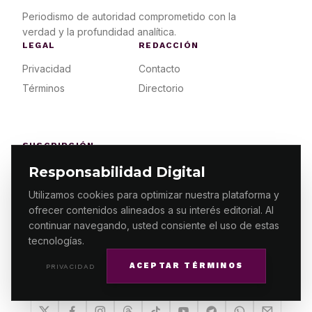
Periodismo de autoridad comprometido con la
verdad y la profundidad analítica.
LEGAL
REDACCIÓN
Privacidad
Contacto
Términos
Directorio
SUSCRIPCIÓN
Planes
Responsabilidad Digital
Acceso
Utilizamos cookies para optimizar nuestra plataforma y
ofrecer contenidos alineados a su interés editorial. Al
continuar navegando, usted consiente el uso de estas
tecnologías.
ACEPTAR TÉRMINOS
PRIVACIDAD
© 2026 ES PRIMERA MX. ALGUNOS DERECHOS
RESERVADOS / DESIGN
MAKING.MX