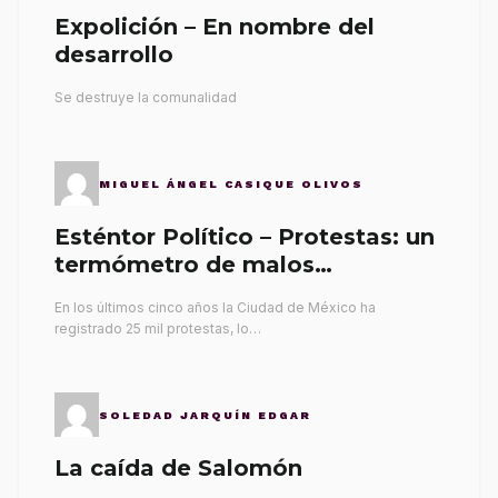
Expolición – En nombre del
desarrollo
Se destruye la comunalidad
MIGUEL ÁNGEL CASIQUE OLIVOS
Esténtor Político – Protestas: un
termómetro de malos
gobernantes
En los últimos cinco años la Ciudad de México ha
registrado 25 mil protestas, lo…
SOLEDAD JARQUÍN EDGAR
La caída de Salomón