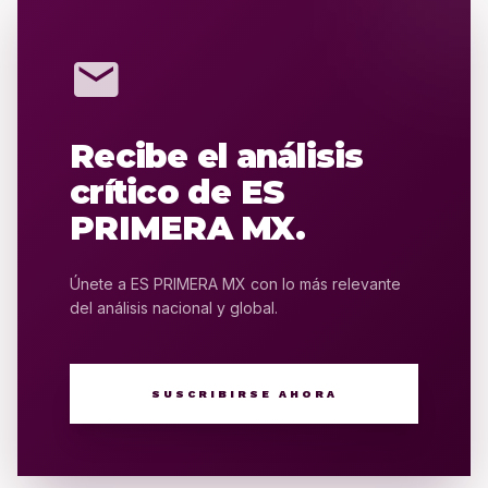
mail
Recibe el análisis
crítico de ES
PRIMERA MX.
Únete a ES PRIMERA MX con lo más relevante
del análisis nacional y global.
SUSCRIBIRSE AHORA