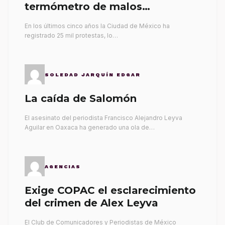
termómetro de malos
gobernantes
En los últimos cinco años la Ciudad de México ha
registrado 25 mil protestas, lo…
SOLEDAD JARQUÍN EDGAR
La caída de Salomón
El asesinato del periodista Francisco Alejandro Leyva
Aguilar en Oaxaca ha generado una ola de…
AGENCIAS
Exige COPAC el esclarecimiento
del crimen de Alex Leyva
El Club de Comunicadores y Periodistas de México