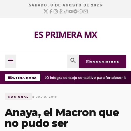
SÁBADO, 8 DE AGOSTO DE 2026
ES PRIMERA MX
menu
search
mail
SUSCRIBIRSE
UABJO integra consejo consultivo para fortalecer la ce
ÚLTIMA HORA
NACIONAL
2 JULIO, 2018
Anaya, el Macron que
no pudo ser