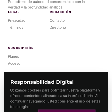
Periodismo de autoridad comprometido con la
verdad y la profundidad analítica.
LEGAL
REDACCIÓN
Privacidad
Contacto
Términos
Directorio
SUSCRIPCIÓN
Planes
Acceso
Responsabilidad Digital
Utilizamos cookies para optimizar nuestra plataforma y
ofrecer contenidos alineados a su interés editorial. Al
© 2026 ES PRIMERA MX. ALGUNOS DERECHOS
RESERVADOS / DESIGN
MAKING.MX
continuar navegando, usted consiente el uso de estas
tecnologías.