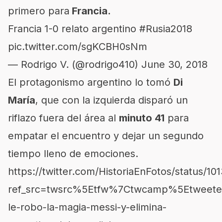
primero para
Francia.
Francia 1-0 relato argentino
#Rusia2018
pic.twitter.com/sgKCBH0sNm
— Rodrigo V. (@rodrigo410)
June 30, 2018
El protagonismo argentino lo tomó
Di
María
, que con la izquierda disparó un
riflazo fuera del área al
minuto 41
para
empatar el encuentro y dejar un segundo
tiempo lleno de emociones.
https://twitter.com/HistoriaEnFotos/status/
ref_src=twsrc%5Etfw%7Ctwcamp%5Etweete
le-robo-la-magia-messi-y-elimina-