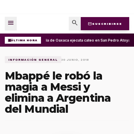
menu
search
mail
SUSCRIBIRSE
Fiscalía de Oaxaca ejecuta cateo en San Pedro Atoyac 
ÚLTIMA HORA
INFORMACIÓN GENERAL
30 JUNIO, 2018
Mbappé le robó la
magia a Messi y
elimina a Argentina
del Mundial