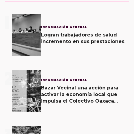
1
INFORMACIÓN GENERAL
Logran trabajadores de salud
incremento en sus prestaciones
2
INFORMACIÓN GENERAL
Bazar Vecinal una acción para
activar la economía local que
impulsa el Colectivo Oaxaca
Vecinal