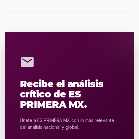
mail
Recibe el análisis
crítico de ES
PRIMERA MX.
Únete a ES PRIMERA MX con lo más relevante
del análisis nacional y global.