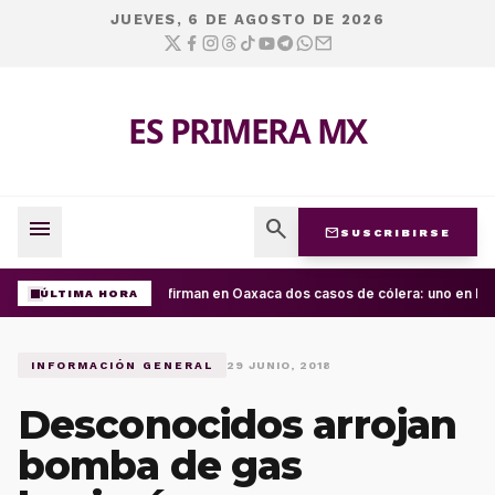
JUEVES, 6 DE AGOSTO DE 2026
ES PRIMERA MX
menu
search
mail
SUSCRIBIRSE
Confirman en Oaxaca dos casos de cólera: uno en la C
ÚLTIMA HORA
INFORMACIÓN GENERAL
29 JUNIO, 2018
Desconocidos arrojan
bomba de gas