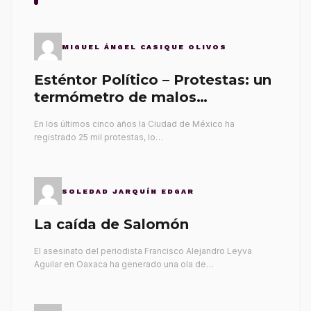
MIGUEL ÁNGEL CASIQUE OLIVOS
Esténtor Político – Protestas: un
termómetro de malos
gobernantes
En los últimos cinco años la Ciudad de México ha
registrado 25 mil protestas, lo…
SOLEDAD JARQUÍN EDGAR
La caída de Salomón
El asesinato del periodista Francisco Alejandro Leyva
Aguilar en Oaxaca ha generado una ola de…