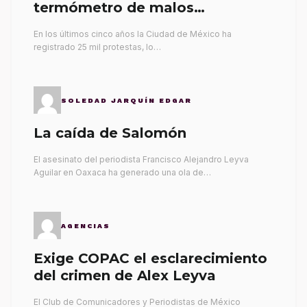
termómetro de malos
gobernantes
En los últimos cinco años la Ciudad de México ha
registrado 25 mil protestas, lo…
SOLEDAD JARQUÍN EDGAR
La caída de Salomón
El asesinato del periodista Francisco Alejandro Leyva
Aguilar en Oaxaca ha generado una ola de…
AGENCIAS
Exige COPAC el esclarecimiento
del crimen de Alex Leyva
El Club de Comunicadores y Periodistas de México