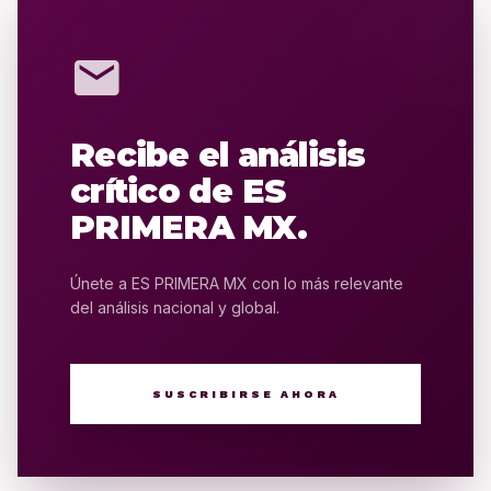
mail
Recibe el análisis
crítico de ES
PRIMERA MX.
Únete a ES PRIMERA MX con lo más relevante
del análisis nacional y global.
SUSCRIBIRSE AHORA