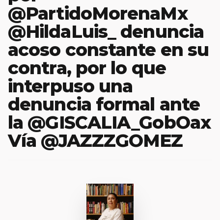
@PartidoMorenaMx
@HildaLuis_ denuncia
acoso constante en su
contra, por lo que
interpuso una
denuncia formal ante
la @GISCALIA_GobOax
Vía @JAZZZGOMEZ