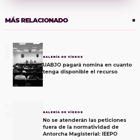
MÁS RELACIONADO
1
GALERÍA DE VÍDEOS
UABJO pagará nomina en cuanto
tenga disponible el recurso
2
GALERÍA DE VÍDEOS
No se atenderán las peticiones
fuera de la normatividad de
Antorcha Magisterial: IEEPO