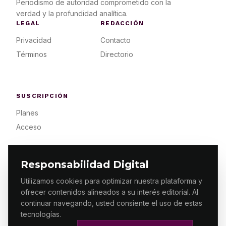
Periodismo de autoridad comprometido con la
verdad y la profundidad analítica.
LEGAL
REDACCIÓN
Privacidad
Contacto
Términos
Directorio
SUSCRIPCIÓN
Planes
Acceso
Responsabilidad Digital
Utilizamos cookies para optimizar nuestra plataforma y
ofrecer contenidos alineados a su interés editorial. Al
© 2026 ES PRIMERA MX. ALGUNOS DERECHOS
RESERVADOS / DESIGN
MAKING.MX
continuar navegando, usted consiente el uso de estas
tecnologías.