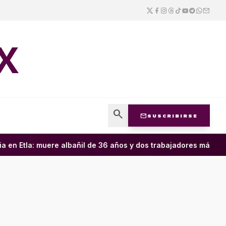
X
search
mail
SUSCRIBIRSE
en Etla: muere albañil de 36 años y dos trabajadores más resul