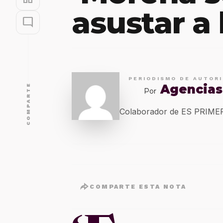
asustar a 
mode_comment
PERIODISMO DE AUTOR
Agencias
COMPARTE
Por
Colaborador de ES PRIM
COMPARTE ESTA NOTA