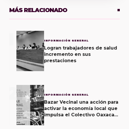
MÁS RELACIONADO
1
INFORMACIÓN GENERAL
Logran trabajadores de salud
incremento en sus
prestaciones
2
INFORMACIÓN GENERAL
Bazar Vecinal una acción para
activar la economía local que
impulsa el Colectivo Oaxaca
Vecinal