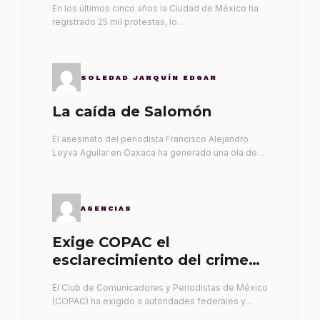
En los últimos cinco años la Ciudad de México ha
registrado 25 mil protestas, lo…
SOLEDAD JARQUÍN EDGAR
La caída de Salomón
El asesinato del periodista Francisco Alejandro
Leyva Aguilar en Oaxaca ha generado una ola de…
AGENCIAS
Exige COPAC el
esclarecimiento del crimen
de Alex Leyva
El Club de Comunicadores y Periodistas de México
(COPAC) ha exigido a autoridades federales y…