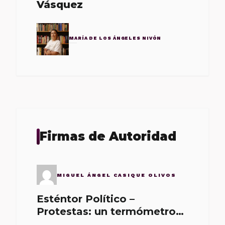
Vásquez
MARÍA DE LOS ÁNGELES NIVÓN
Firmas de Autoridad
MIGUEL ÁNGEL CASIQUE OLIVOS
Esténtor Político –
Protestas: un termómetro
de malos gobernantes