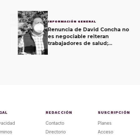
3
INFORMACIÓN GENERAL
Renuncia de David Concha no
es negociable reiteran
trabajadores de salud;
gobierno ofrecerá
contrapropuesta a demandas
GAL
REDACCIÓN
SUSCRIPCIÓN
vacidad
Contacto
Planes
rminos
Directorio
Acceso