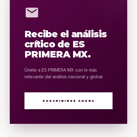
mail
Recibe el análisis
crítico de ES
PRIMERA MX.
Únete a ES PRIMERA MX con lo más
relevante del análisis nacional y global.
SUSCRIBIRSE AHORA