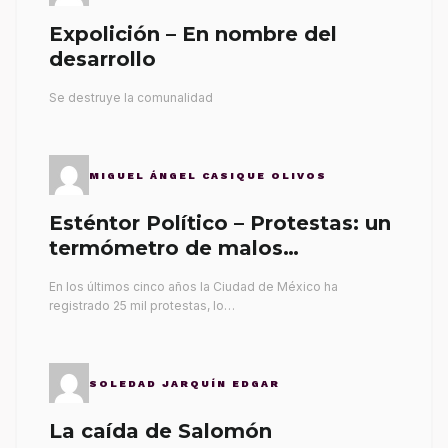
Expolición – En nombre del
desarrollo
Se destruye la comunalidad
MIGUEL ÁNGEL CASIQUE OLIVOS
Esténtor Político – Protestas: un
termómetro de malos
gobernantes
En los últimos cinco años la Ciudad de México ha
registrado 25 mil protestas, lo…
SOLEDAD JARQUÍN EDGAR
La caída de Salomón