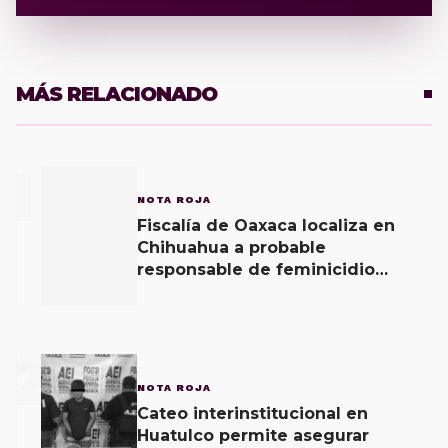
MÁS RELACIONADO
1
NOTA ROJA
Fiscalía de Oaxaca localiza en
Chihuahua a probable
responsable de feminicidio
agravado cometido en la región
del Istmo.
2
NOTA ROJA
Cateo interinstitucional en
Huatulco permite asegurar