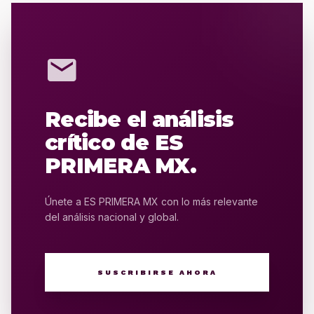
mail
Recibe el análisis
crítico de ES
PRIMERA MX.
Únete a ES PRIMERA MX con lo más relevante
del análisis nacional y global.
SUSCRIBIRSE AHORA