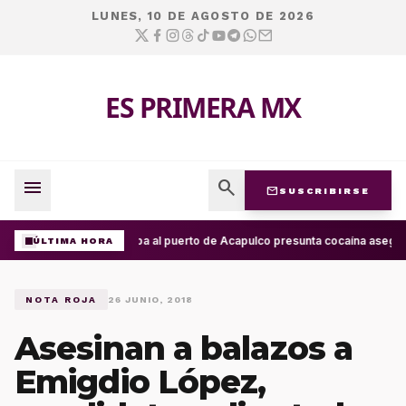
LUNES, 10 DE AGOSTO DE 2026
ES PRIMERA MX
menu
search
mail
SUSCRIBIRSE
Arriba al puerto de Acapulco presunta cocaína asegur
ÚLTIMA HORA
NOTA ROJA
26 JUNIO, 2018
Asesinan a balazos a
Emigdio López,