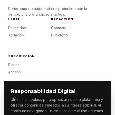
Periodismo de autoridad comprometido con la
verdad y la profundidad analítica.
LEGAL
REDACCIÓN
Privacidad
Contacto
Términos
Directorio
SUSCRIPCIÓN
Planes
Acceso
Responsabilidad Digital
Utilizamos cookies para optimizar nuestra plataforma y
ofrecer contenidos alineados a su interés editorial. Al
© 2026 ES PRIMERA MX. ALGUNOS DERECHOS
RESERVADOS / DESIGN
MAKING.MX
continuar navegando, usted consiente el uso de estas