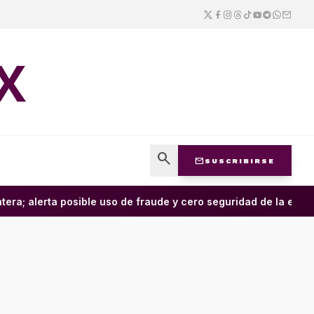
X
search
mail
SUSCRIBIRSE
ra; alerta posible uso de fraude y cero seguridad de la empres