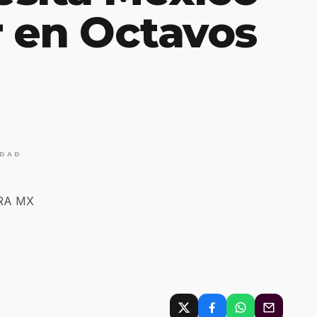
r en Octavos
IDAD
ERA MX