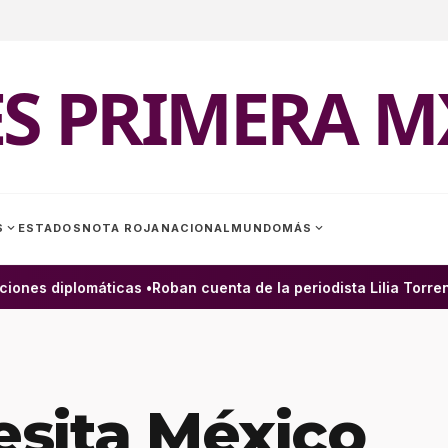
ES PRIMERA M
expand_more
expand_more
S
ESTADOS
NOTA ROJA
NACIONAL
MUNDO
MÁS
nes diplomáticas •
Roban cuenta de la periodista Lilia Torrente
sita México