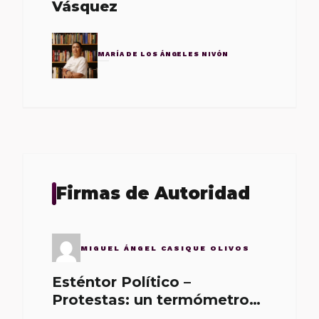
Vásquez
MARÍA DE LOS ÁNGELES NIVÓN
Firmas de Autoridad
MIGUEL ÁNGEL CASIQUE OLIVOS
Esténtor Político –
Protestas: un termómetro
de malos gobernantes