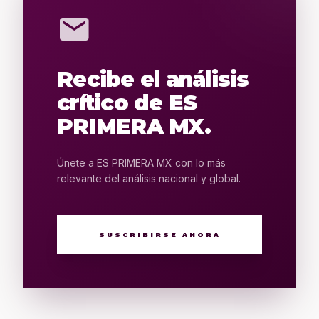
mail
Recibe el análisis
crítico de ES
PRIMERA MX.
Únete a ES PRIMERA MX con lo más
relevante del análisis nacional y global.
SUSCRIBIRSE AHORA