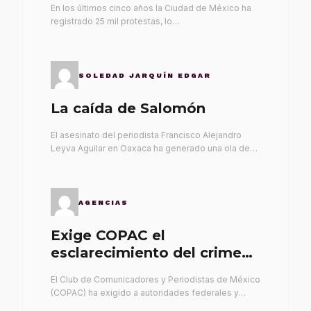
En los últimos cinco años la Ciudad de México ha
registrado 25 mil protestas, lo…
SOLEDAD JARQUÍN EDGAR
La caída de Salomón
El asesinato del periodista Francisco Alejandro
Leyva Aguilar en Oaxaca ha generado una ola de…
AGENCIAS
Exige COPAC el
esclarecimiento del crimen
de Alex Leyva
El Club de Comunicadores y Periodistas de México
(COPAC) ha exigido a autoridades federales y…