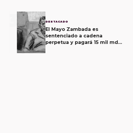
3
DESTACADO
El Mayo Zambada es
sentenciado a cadena
perpetua y pagará 15 mil mdd
en Estados Unidos