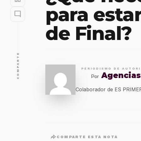
para esta
mode_comment
de Final?
COMPARTE
PERIODISMO DE AUTOR
Agencias
Por
Colaborador de ES PRIM
COMPARTE ESTA NOTA