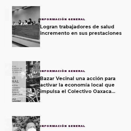
1
INFORMACIÓN GENERAL
Logran trabajadores de salud
incremento en sus prestaciones
2
INFORMACIÓN GENERAL
Bazar Vecinal una acción para
activar la economía local que
impulsa el Colectivo Oaxaca
Vecinal
3
INFORMACIÓN GENERAL