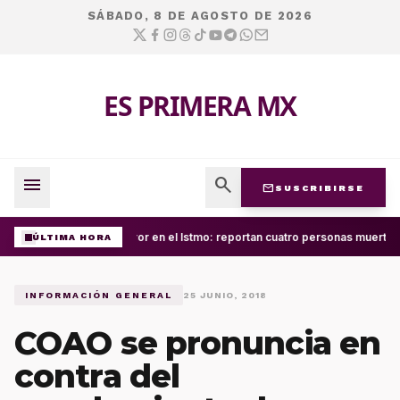
SÁBADO, 8 DE AGOSTO DE 2026
ES PRIMERA MX
menu
search
mail
SUSCRIBIRSE
Terror en el Istmo: reportan cuatro personas muertas
ÚLTIMA HORA
INFORMACIÓN GENERAL
25 JUNIO, 2018
COAO se pronuncia en
contra del