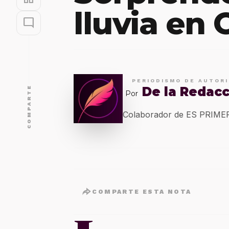
lluvia en
mode_comment
PERIODISMO DE AUTOR
De la Redac
COMPARTE
Por
Colaborador de ES PRIM
COMPARTE ESTA NOTA