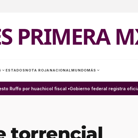
ES PRIMERA M
expand_more
expand_more
S
ESTADOS
NOTA ROJA
NACIONAL
MUNDO
MÁS
o Ruffo por huachicol fiscal •
Gobierno federal registra oficia
 torrencial