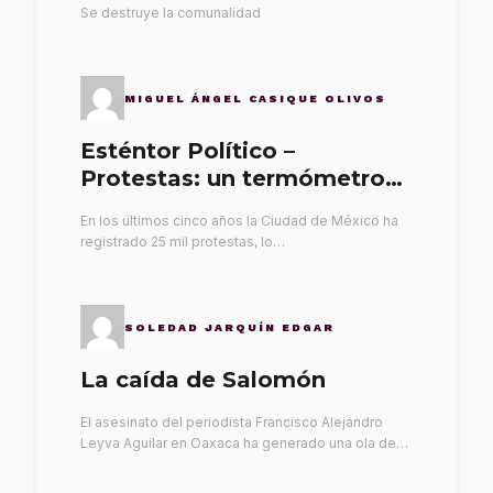
Se destruye la comunalidad
MIGUEL ÁNGEL CASIQUE OLIVOS
Esténtor Político –
Protestas: un termómetro
de malos gobernantes
En los últimos cinco años la Ciudad de México ha
registrado 25 mil protestas, lo…
SOLEDAD JARQUÍN EDGAR
La caída de Salomón
El asesinato del periodista Francisco Alejandro
Leyva Aguilar en Oaxaca ha generado una ola de…