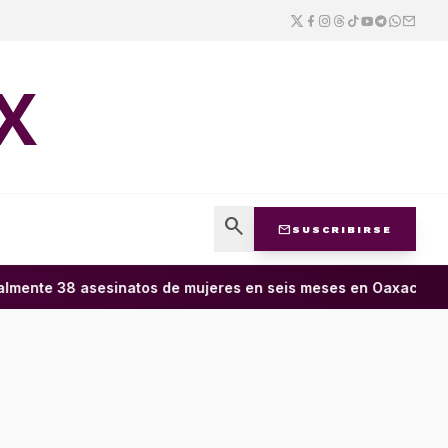
X
search
mail
SUSCRIBIRSE
lmente 38 asesinatos de mujeres en seis meses en Oaxaca; 11 c