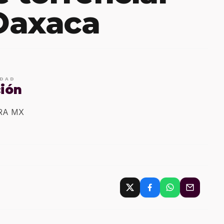
 Oaxaca
IDAD
ción
ERA MX