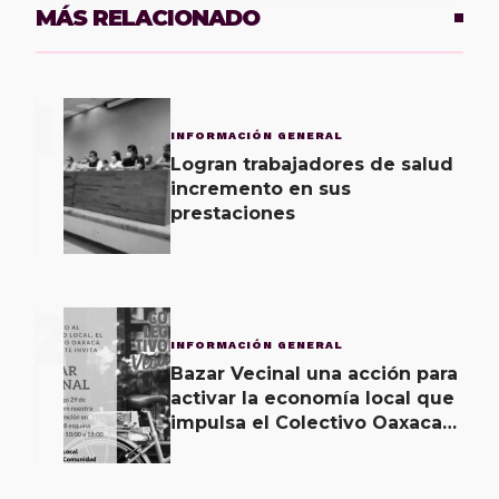
MÁS RELACIONADO
1
INFORMACIÓN GENERAL
Logran trabajadores de salud
incremento en sus
prestaciones
2
INFORMACIÓN GENERAL
Bazar Vecinal una acción para
activar la economía local que
impulsa el Colectivo Oaxaca
Vecinal