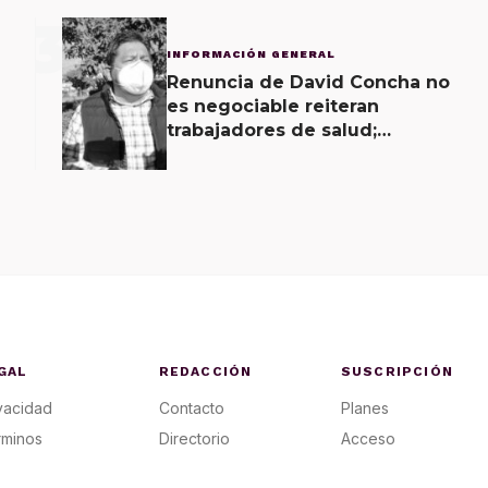
3
INFORMACIÓN GENERAL
Renuncia de David Concha no
es negociable reiteran
trabajadores de salud;
gobierno ofrecerá
contrapropuesta a demandas
GAL
REDACCIÓN
SUSCRIPCIÓN
vacidad
Contacto
Planes
rminos
Directorio
Acceso