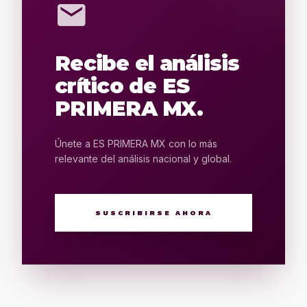
mail
Recibe el análisis
crítico de ES
PRIMERA MX.
Únete a ES PRIMERA MX con lo más
relevante del análisis nacional y global.
SUSCRIBIRSE AHORA