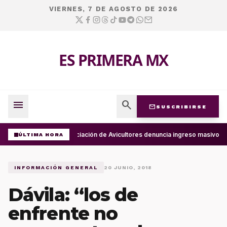
VIERNES, 7 DE AGOSTO DE 2026
ES PRIMERA MX
menu
search
mail
SUSCRIBIRSE
Asociación de Avicultores denuncia ingreso masivo d
ÚLTIMA HORA
INFORMACIÓN GENERAL
20 JUNIO, 2018
Dávila: “los de
enfrente no