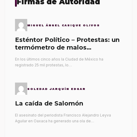
Firmas de Autoridad
MIGUEL ÁNGEL CASIQUE OLIVOS
Esténtor Político – Protestas: un
termómetro de malos
gobernantes
En los últimos cinco años la Ciudad de México ha
registrado 25 mil protestas, lo…
SOLEDAD JARQUÍN EDGAR
La caída de Salomón
El asesinato del periodista Francisco Alejandro Leyva
Aguilar en Oaxaca ha generado una ola de…