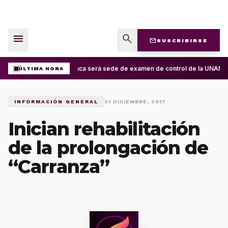
menu
search
mail
SUSCRIBIRSE
Oaxaca será sede de examen de control de la UNAM; apl
ÚLTIMA HORA
INFORMACIÓN GENERAL
21 DICIEMBRE, 2017
Inician rehabilitación
de la prolongación de
“Carranza”