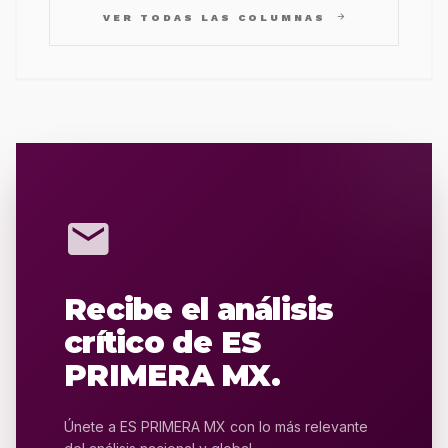
arrow_forward
VER TODAS LAS COLUMNAS
mail
Recibe el análisis
crítico de ES
PRIMERA MX.
Únete a ES PRIMERA MX con lo más relevante