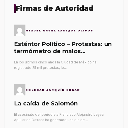
Firmas de Autoridad
MIGUEL ÁNGEL CASIQUE OLIVOS
Esténtor Político – Protestas: un
termómetro de malos
gobernantes
En los últimos cinco años la Ciudad de México ha
registrado 25 mil protestas, lo…
SOLEDAD JARQUÍN EDGAR
La caída de Salomón
El asesinato del periodista Francisco Alejandro Leyva
Aguilar en Oaxaca ha generado una ola de…