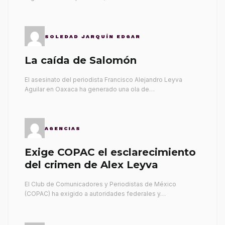
SOLEDAD JARQUÍN EDGAR
La caída de Salomón
El asesinato del periodista Francisco Alejandro Leyva
Aguilar en Oaxaca ha generado una ola de…
AGENCIAS
Exige COPAC el esclarecimiento
del crimen de Alex Leyva
El Club de Comunicadores y Periodistas de México
(COPAC) ha exigido a autoridades federales y…