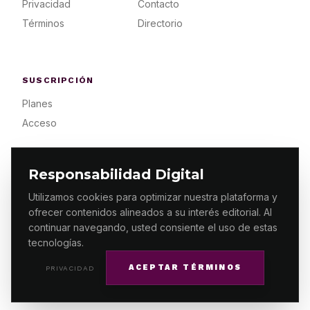
Privacidad
Contacto
Términos
Directorio
SUSCRIPCIÓN
Planes
Acceso
Responsabilidad Digital
Utilizamos cookies para optimizar nuestra plataforma y
ofrecer contenidos alineados a su interés editorial. Al
© 2026 ES PRIMERA MX. ALGUNOS DERECHOS
RESERVADOS / DESIGN
MAKING.MX
continuar navegando, usted consiente el uso de estas
tecnologías.
ACEPTAR TÉRMINOS
PRIVACIDAD