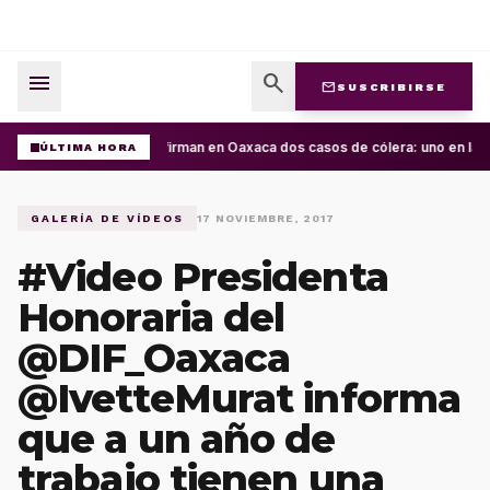
menu
search
mail
SUSCRIBIRSE
Confirman en Oaxaca dos casos de cólera: uno en la C
ÚLTIMA HORA
GALERÍA DE VÍDEOS
17 NOVIEMBRE, 2017
#Video Presidenta
Honoraria del
@DIF_Oaxaca
@IvetteMurat informa
que a un año de
trabajo tienen una