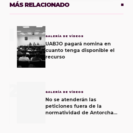
MÁS RELACIONADO
1
GALERÍA DE VÍDEOS
UABJO pagará nomina en
cuanto tenga disponible el
recurso
2
GALERÍA DE VÍDEOS
No se atenderán las
peticiones fuera de la
normatividad de Antorcha
Magisterial: IEEPO