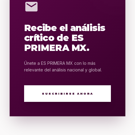
mail
Recibe el análisis
crítico de ES
PRIMERA MX.
Únete a ES PRIMERA MX con lo más
relevante del análisis nacional y global.
SUSCRIBIRSE AHORA