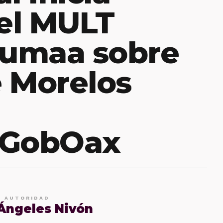
el MULT
umaa sobre
e Morelos
_GobOax
E AUTORIDAD
 Ángeles Nivón