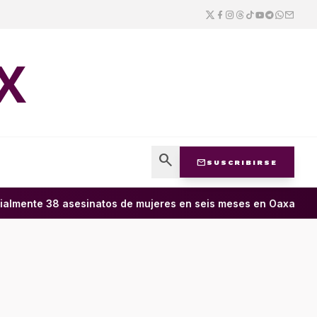
X
search
mail
SUSCRIBIRSE
almente 38 asesinatos de mujeres en seis meses en Oaxaca; 11 