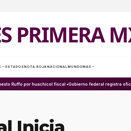
ES PRIMERA M
expand_more
expand_more
S
ESTADOS
NOTA ROJA
NACIONAL
MUNDO
MÁS
to Ruffo por huachicol fiscal •
Gobierno federal registra ofici
l Inicia