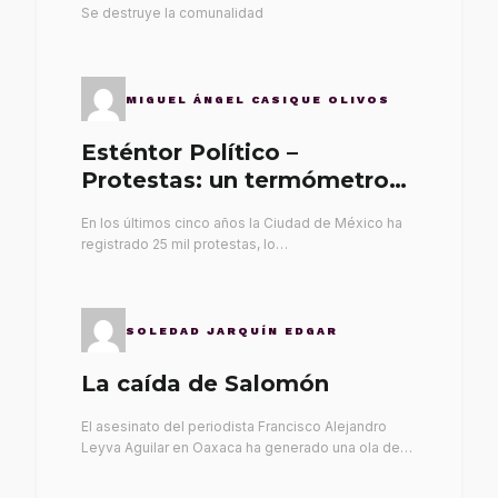
Se destruye la comunalidad
MIGUEL ÁNGEL CASIQUE OLIVOS
Esténtor Político –
Protestas: un termómetro
de malos gobernantes
En los últimos cinco años la Ciudad de México ha
registrado 25 mil protestas, lo…
SOLEDAD JARQUÍN EDGAR
La caída de Salomón
El asesinato del periodista Francisco Alejandro
Leyva Aguilar en Oaxaca ha generado una ola de…