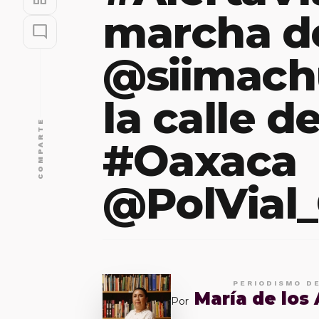
marcha d
mode_comment
@siimach
la calle d
COMPARTE
#Oaxaca
@PolVial
PERIODISMO D
María de los
Por