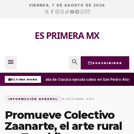
VIERNES, 7 DE AGOSTO DE 2026
ES PRIMERA MX
menu
search
mail
SUSCRIBIRSE
Fiscalía de Oaxaca ejecuta cateo en San Pedro Atoyac
ÚLTIMA HORA
INFORMACIÓN GENERAL
16 OCTUBRE, 2017
Promueve Colectivo
Zaanarte, el arte rural