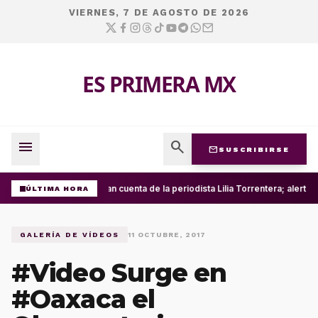
VIERNES, 7 DE AGOSTO DE 2026
ES PRIMERA MX
menu
search
mail
SUSCRIBIRSE
Roban cuenta de la periodista Lilia Torrentera; alerta
ÚLTIMA HORA
GALERÍA DE VÍDEOS
11 OCTUBRE, 2017
#Video Surge en
#Oaxaca el