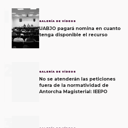
1
GALERÍA DE VÍDEOS
UABJO pagará nomina en cuanto
tenga disponible el recurso
2
GALERÍA DE VÍDEOS
No se atenderán las peticiones
fuera de la normatividad de
Antorcha Magisterial: IEEPO
3