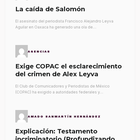
La caída de Salomón
El asesinato del periodista Francisco Alejandro Leyva
Aguilar en Oaxaca ha generado una ola de…
AGENCIAS
Exige COPAC el esclarecimiento
del crimen de Alex Leyva
El Club de Comunicadores y Periodistas de México
(COPAC) ha exigido a autoridades federales y…
AMADO SANMARTÍN HERNÁNDEZ
Explicación: Testamento
incriminatorio (Profundizando su