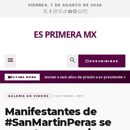
VIERNES, 7 DE AGOSTO DE 2026
ES PRIMERA MX
menu
search
mail
SUSCRIBIRSE
Sentencian a seis años de prisión a ex presidente mun
ÚLTIMA HORA
GALERÍA DE VÍDEOS
11 OCTUBRE, 2017
Manifestantes de
#SanMartinPeras se