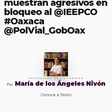
muestran agresivos en
bloqueo al @IEEPCO
#Oaxaca
@PolVial_GobOax
PERIODISMO DE AUTORIDAD
María de los Ángeles Nivón
Por
Conoce a Nivón