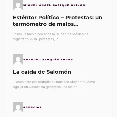
MIGUEL ÁNGEL CASIQUE OLIVOS
Esténtor Político – Protestas: un
termómetro de malos
gobernantes
En los últimos cinco años la Ciudad de México ha
registrado 25 mil protestas, lo…
SOLEDAD JARQUÍN EDGAR
La caída de Salomón
El asesinato del periodista Francisco Alejandro Leyva
Aguilar en Oaxaca ha generado una ola de…
AGENCIAS