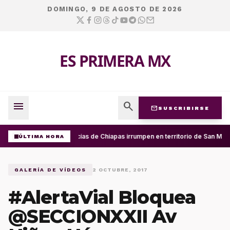
DOMINGO, 9 DE AGOSTO DE 2026
ES PRIMERA MX
menu
search
mail
SUSCRIBIRSE
Policías de Chiapas irrumpen en territorio de San Mig
ÚLTIMA HORA
GALERÍA DE VÍDEOS
2 OCTUBRE, 2017
#AlertaVial Bloquea
@SECCIONXXII Av