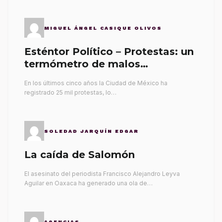
MIGUEL ÁNGEL CASIQUE OLIVOS
Esténtor Político – Protestas: un
termómetro de malos
gobernantes
En los últimos cinco años la Ciudad de México ha
registrado 25 mil protestas, lo…
SOLEDAD JARQUÍN EDGAR
La caída de Salomón
El asesinato del periodista Francisco Alejandro Leyva
Aguilar en Oaxaca ha generado una ola de…
AGENCIAS