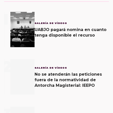
1
GALERÍA DE VÍDEOS
UABJO pagará nomina en cuanto
tenga disponible el recurso
2
GALERÍA DE VÍDEOS
No se atenderán las peticiones
fuera de la normatividad de
Antorcha Magisterial: IEEPO