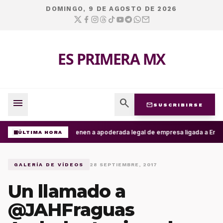
DOMINGO, 9 DE AGOSTO DE 2026
ES PRIMERA MX
menu
search
mail
SUSCRIBIRSE
Detienen a apoderada legal de empresa ligada a Ernest
ÚLTIMA HORA
GALERÍA DE VÍDEOS
28 SEPTIEMBRE, 2017
Un llamado a
@JAHFraguas