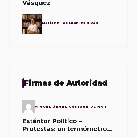
Vásquez
MARÍA DE LOS ÁNGELES NIVÓN
Firmas de Autoridad
MIGUEL ÁNGEL CASIQUE OLIVOS
Esténtor Político –
Protestas: un termómetro
de malos gobernantes