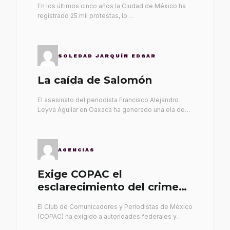
En los últimos cinco años la Ciudad de México ha
registrado 25 mil protestas, lo…
SOLEDAD JARQUÍN EDGAR
La caída de Salomón
El asesinato del periodista Francisco Alejandro
Leyva Aguilar en Oaxaca ha generado una ola de…
AGENCIAS
Exige COPAC el
esclarecimiento del crimen
de Alex Leyva
El Club de Comunicadores y Periodistas de México
(COPAC) ha exigido a autoridades federales y…