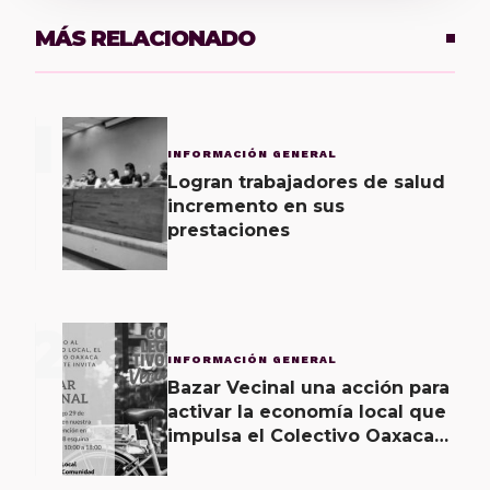
MÁS RELACIONADO
1
INFORMACIÓN GENERAL
Logran trabajadores de salud
incremento en sus
prestaciones
2
INFORMACIÓN GENERAL
Bazar Vecinal una acción para
activar la economía local que
impulsa el Colectivo Oaxaca
Vecinal