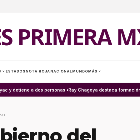
ES PRIMERA M
expand_more
expand_more
S
ESTADOS
NOTA ROJA
NACIONAL
MUNDO
MÁS
 y detiene a dos personas •
Ray Chagoya destaca formación de
017
bierno del