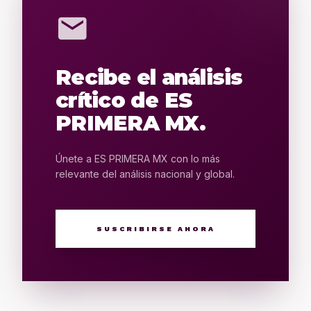
mail
Recibe el análisis
crítico de ES
PRIMERA MX.
Únete a ES PRIMERA MX con lo más
relevante del análisis nacional y global.
SUSCRIBIRSE AHORA