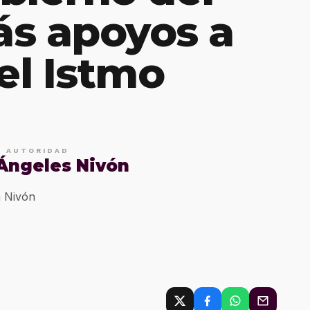
s apoyos a
del Istmo
E AUTORIDAD
 Ángeles Nivón
 Nivón