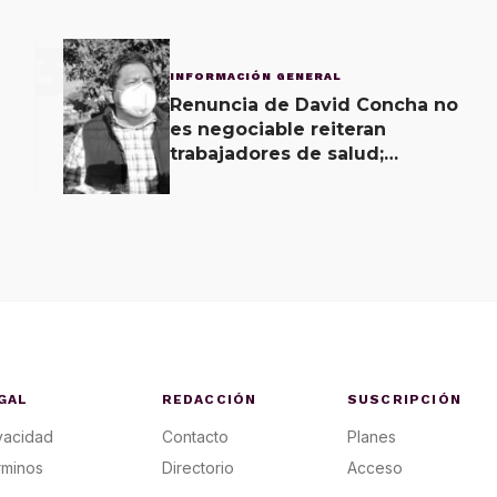
3
INFORMACIÓN GENERAL
Renuncia de David Concha no
es negociable reiteran
trabajadores de salud;
gobierno ofrecerá
contrapropuesta a demandas
GAL
REDACCIÓN
SUSCRIPCIÓN
vacidad
Contacto
Planes
rminos
Directorio
Acceso