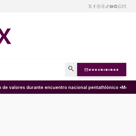
X
search
mail
SUSCRIBIRSE
 valores durante encuentro nacional pentathlónico •
México y 