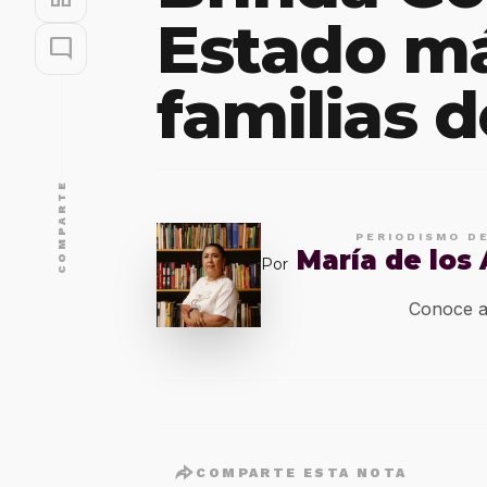
Estado má
mode_comment
familias 
COMPARTE
PERIODISMO D
María de los
Por
Conoce a
COMPARTE ESTA NOTA