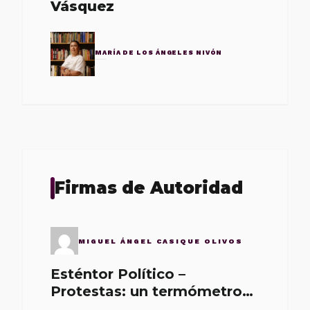
Vásquez
MARÍA DE LOS ÁNGELES NIVÓN
Firmas de Autoridad
MIGUEL ÁNGEL CASIQUE OLIVOS
Esténtor Político –
Protestas: un termómetro
de malos gobernantes