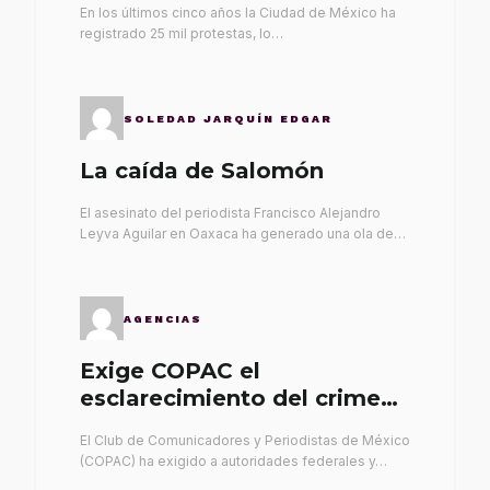
En los últimos cinco años la Ciudad de México ha
registrado 25 mil protestas, lo…
SOLEDAD JARQUÍN EDGAR
La caída de Salomón
El asesinato del periodista Francisco Alejandro
Leyva Aguilar en Oaxaca ha generado una ola de…
AGENCIAS
Exige COPAC el
esclarecimiento del crimen
de Alex Leyva
El Club de Comunicadores y Periodistas de México
(COPAC) ha exigido a autoridades federales y…