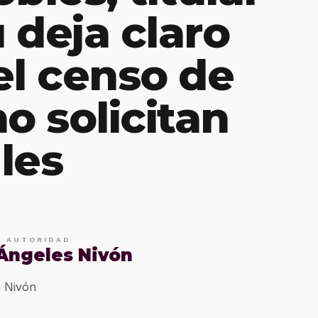
 deja claro
el censo de
o solicitan
les
E AUTORIDAD
 Ángeles Nivón
 Nivón