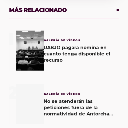
MÁS RELACIONADO
1
GALERÍA DE VÍDEOS
UABJO pagará nomina en
cuanto tenga disponible el
recurso
2
GALERÍA DE VÍDEOS
No se atenderán las
peticiones fuera de la
normatividad de Antorcha
Magisterial: IEEPO