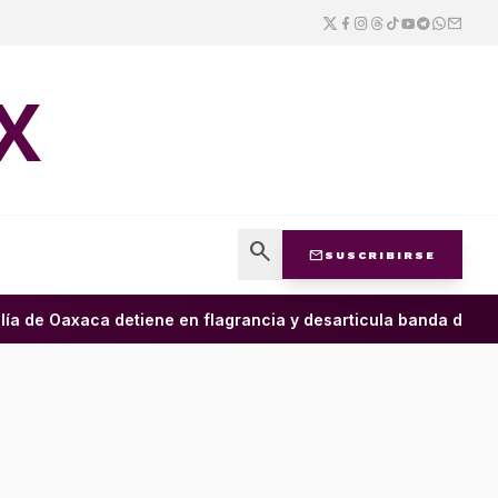
X
search
mail
SUSCRIBIRSE
ía de Oaxaca detiene en flagrancia y desarticula banda dedicad