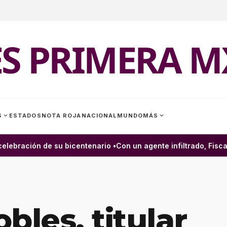
ES PRIMERA M
expand_more
expand_more
S
ESTADOS
NOTA ROJA
NACIONAL
MUNDO
MÁS
lebración de su bicentenario •
Con un agente infiltrado, Fiscal
bles, titular