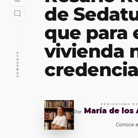
de Sedatu
mode_comment
que para 
vivienda n
COMPARTE
credencia
PERIODISMO D
María de los
Por
Conoce a