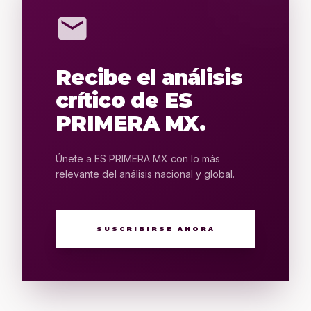
mail
Recibe el análisis
crítico de ES
PRIMERA MX.
Únete a ES PRIMERA MX con lo más
relevante del análisis nacional y global.
SUSCRIBIRSE AHORA