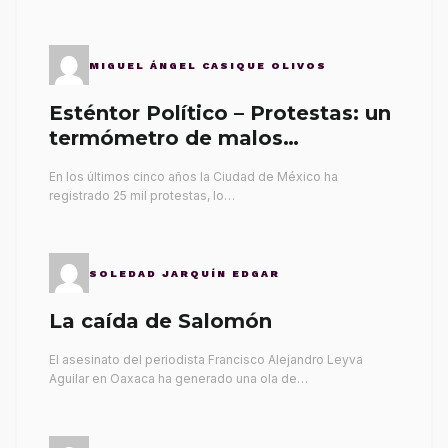
MIGUEL ÁNGEL CASIQUE OLIVOS
Esténtor Político – Protestas: un
termómetro de malos
gobernantes
En los últimos cinco años la Ciudad de México ha
registrado 25 mil protestas, lo…
SOLEDAD JARQUÍN EDGAR
La caída de Salomón
El asesinato del periodista Francisco Alejandro Leyva
Aguilar en Oaxaca ha generado una ola de…