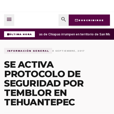
menu
search
mail
SUSCRIBIRSE
Policías de Chiapas irrumpen en territorio de San Migu
ÚLTIMA HORA
INFORMACIÓN GENERAL
8 SEPTIEMBRE, 2017
SE ACTIVA
PROTOCOLO DE
SEGURIDAD POR
TEMBLOR EN
TEHUANTEPEC