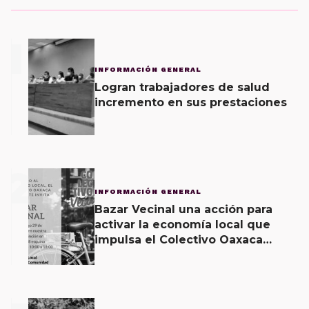
1
INFORMACIÓN GENERAL
Logran trabajadores de salud
incremento en sus prestaciones
2
INFORMACIÓN GENERAL
Bazar Vecinal una acción para
activar la economía local que
impulsa el Colectivo Oaxaca
Vecinal