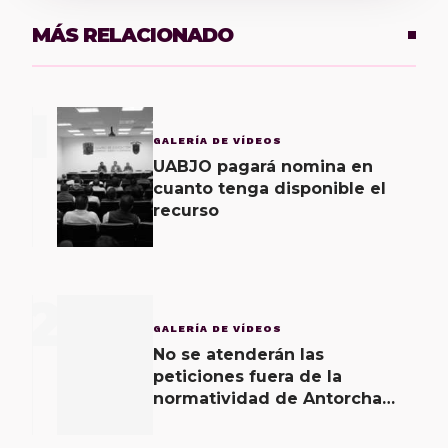
MÁS RELACIONADO
1
GALERÍA DE VÍDEOS
UABJO pagará nomina en
cuanto tenga disponible el
recurso
2
GALERÍA DE VÍDEOS
No se atenderán las
peticiones fuera de la
normatividad de Antorcha
Magisterial: IEEPO