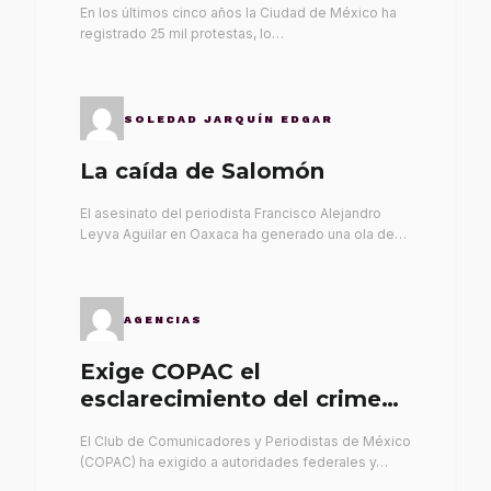
En los últimos cinco años la Ciudad de México ha
registrado 25 mil protestas, lo…
SOLEDAD JARQUÍN EDGAR
La caída de Salomón
El asesinato del periodista Francisco Alejandro
Leyva Aguilar en Oaxaca ha generado una ola de…
AGENCIAS
Exige COPAC el
esclarecimiento del crimen
de Alex Leyva
El Club de Comunicadores y Periodistas de México
(COPAC) ha exigido a autoridades federales y…