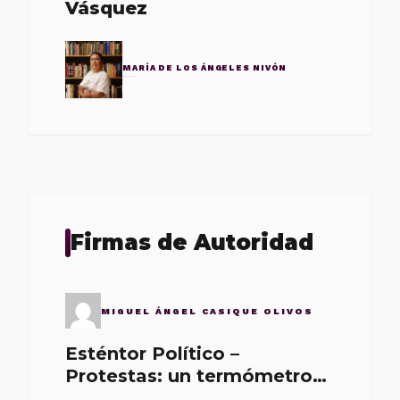
Vásquez
MARÍA DE LOS ÁNGELES NIVÓN
Firmas de Autoridad
MIGUEL ÁNGEL CASIQUE OLIVOS
Esténtor Político –
Protestas: un termómetro
de malos gobernantes