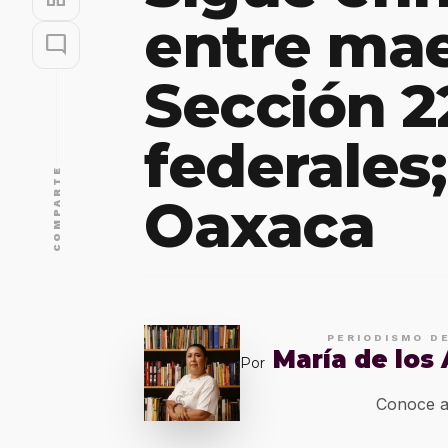
entre mae
mode_comment
Sección 22
federales
COMPARTE
Oaxaca
PERIODISMO D
María de los
Por
Conoce a