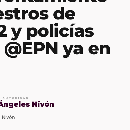
stros de
 y policías
; @EPN ya en
E AUTORIDAD
 Ángeles Nivón
 Nivón