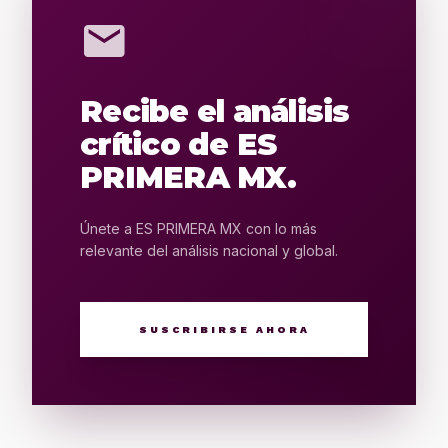
mail
Recibe el análisis
crítico de ES
PRIMERA MX.
Únete a ES PRIMERA MX con lo más
relevante del análisis nacional y global.
SUSCRIBIRSE AHORA