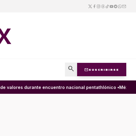
X
search
mail
SUSCRIBIRSE
valores durante encuentro nacional pentathlónico •
México y 