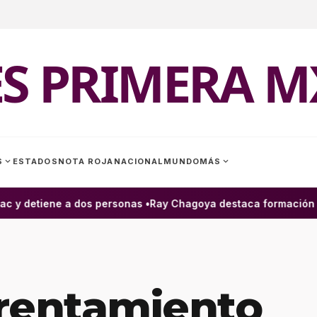
ES PRIMERA M
expand_more
expand_more
S
ESTADOS
NOTA ROJA
NACIONAL
MUNDO
MÁS
 y detiene a dos personas •
Ray Chagoya destaca formación de 
rentamiento