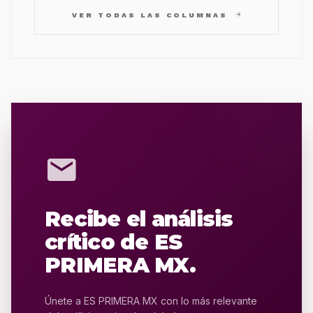
arrow_forward
VER TODAS LAS COLUMNAS
mail
Recibe el análisis
crítico de ES
PRIMERA MX.
Únete a ES PRIMERA MX con lo más relevante