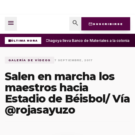
menu
search
mail
SUSCRIBIRSE
Ray Chagoya lleva Banco de Materiales a la colonia P
ÚLTIMA HORA
GALERÍA DE VÍDEOS
7 SEPTIEMBRE, 2017
Salen en marcha los
maestros hacia
Estadio de Béisbol/ Vía
@rojasayuzo