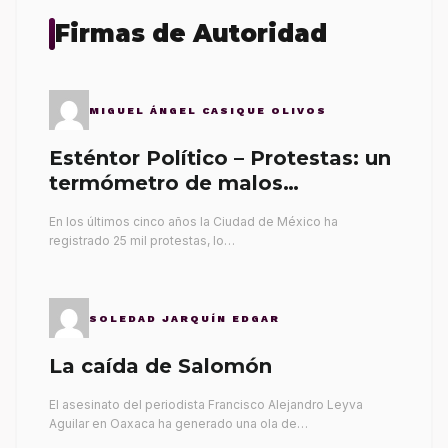
Firmas de Autoridad
MIGUEL ÁNGEL CASIQUE OLIVOS
Esténtor Político – Protestas: un
termómetro de malos
gobernantes
En los últimos cinco años la Ciudad de México ha
registrado 25 mil protestas, lo…
SOLEDAD JARQUÍN EDGAR
La caída de Salomón
El asesinato del periodista Francisco Alejandro Leyva
Aguilar en Oaxaca ha generado una ola de…