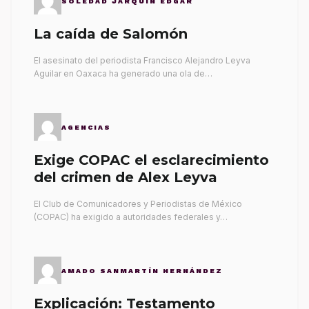
SOLEDAD JARQUÍN EDGAR
La caída de Salomón
El asesinato del periodista Francisco Alejandro Leyva
Aguilar en Oaxaca ha generado una ola de…
AGENCIAS
Exige COPAC el esclarecimiento
del crimen de Alex Leyva
El Club de Comunicadores y Periodistas de México
(COPAC) ha exigido a autoridades federales y…
AMADO SANMARTÍN HERNÁNDEZ
Explicación: Testamento