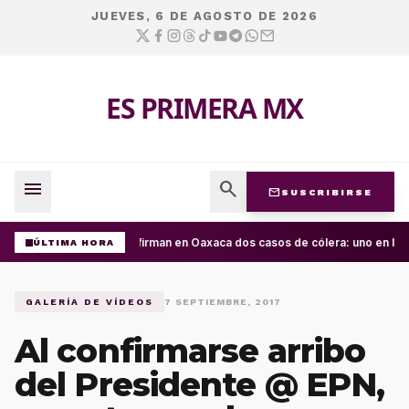
JUEVES, 6 DE AGOSTO DE 2026
ES PRIMERA MX
menu
search
mail
SUSCRIBIRSE
Confirman en Oaxaca dos casos de cólera: uno en la C
ÚLTIMA HORA
GALERÍA DE VÍDEOS
7 SEPTIEMBRE, 2017
Al confirmarse arribo
del Presidente @ EPN,