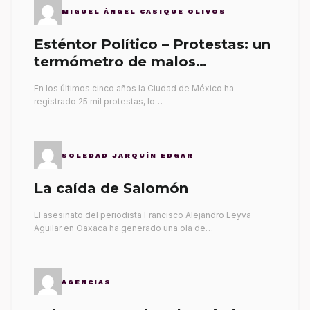
MIGUEL ÁNGEL CASIQUE OLIVOS
Esténtor Político – Protestas: un
termómetro de malos
gobernantes
En los últimos cinco años la Ciudad de México ha
registrado 25 mil protestas, lo…
SOLEDAD JARQUÍN EDGAR
La caída de Salomón
El asesinato del periodista Francisco Alejandro Leyva
Aguilar en Oaxaca ha generado una ola de…
AGENCIAS