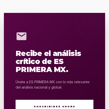
mail
Recibe el análisis
crítico de ES
PRIMERA MX.
Únete a ES PRIMERA MX con lo más relevante
del análisis nacional y global.
SUSCRIBIRSE AHORA