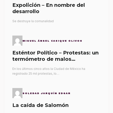
Expolición – En nombre del
desarrollo
Se destruye la comunalidad
MIGUEL ÁNGEL CASIQUE OLIVOS
Esténtor Político – Protestas: un
termómetro de malos
gobernantes
En los últimos cinco años la Ciudad de México ha
registrado 25 mil protestas, lo…
SOLEDAD JARQUÍN EDGAR
La caída de Salomón