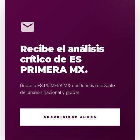
mail
Recibe el análisis
crítico de ES
PRIMERA MX.
Únete a ES PRIMERA MX con lo más relevante
del análisis nacional y global.
SUSCRIBIRSE AHORA