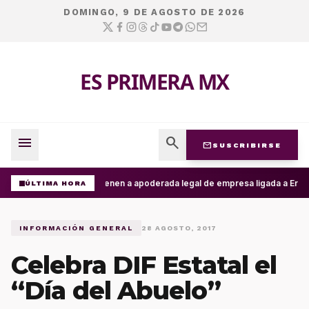
DOMINGO, 9 DE AGOSTO DE 2026
ES PRIMERA MX
menu
search
mail
SUSCRIBIRSE
Detienen a apoderada legal de empresa ligada a Ernest
ÚLTIMA HORA
INFORMACIÓN GENERAL
28 AGOSTO, 2017
Celebra DIF Estatal el
“Día del Abuelo”