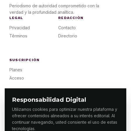
Periodismo de autoridad comprometido con la
verdad y la profundidad analítica.
LEGAL
REDACCIÓN
Privacidad
Contacto
Términos
Directorio
SUSCRIPCIÓN
Planes
Acceso
Responsabilidad Digital
Utilizamos cookies para optimizar nuestra plataforma y
ofrecer contenidos alineados a su interés editorial. Al
© 2026 ES PRIMERA MX. ALGUNOS DERECHOS
RESERVADOS / DESIGN
MAKING.MX
continuar navegando, usted consiente el uso de estas
tecnologías.