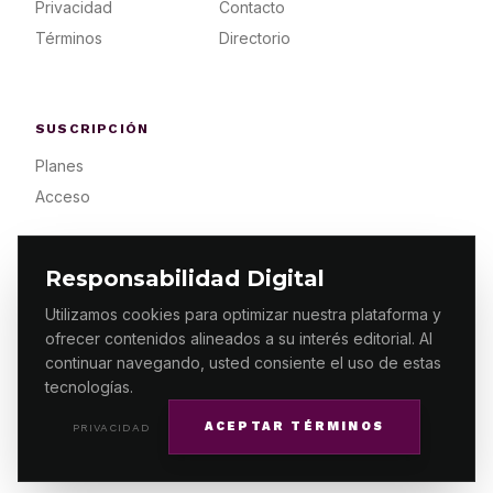
Privacidad
Contacto
Términos
Directorio
SUSCRIPCIÓN
Planes
Acceso
Responsabilidad Digital
Utilizamos cookies para optimizar nuestra plataforma y
ofrecer contenidos alineados a su interés editorial. Al
© 2026 ES PRIMERA MX. ALGUNOS DERECHOS
RESERVADOS / DESIGN
MAKING.MX
continuar navegando, usted consiente el uso de estas
tecnologías.
ACEPTAR TÉRMINOS
PRIVACIDAD