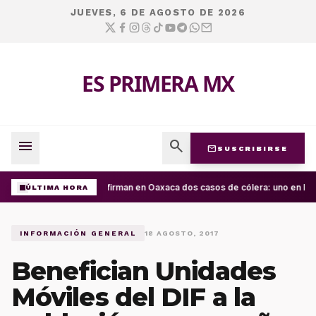
JUEVES, 6 DE AGOSTO DE 2026
ES PRIMERA MX
menu
search
mail
SUSCRIBIRSE
Confirman en Oaxaca dos casos de cólera: uno en la C
ÚLTIMA HORA
INFORMACIÓN GENERAL
18 AGOSTO, 2017
Benefician Unidades
Móviles del DIF a la