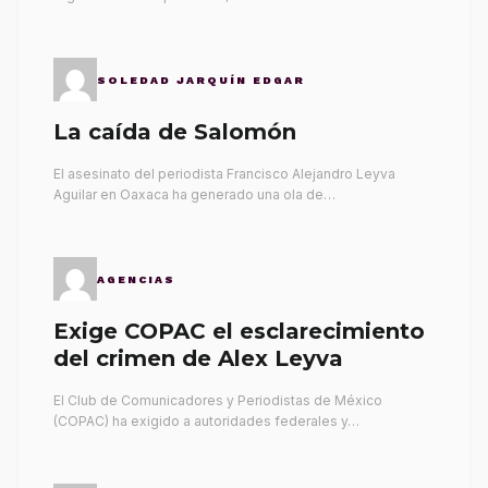
SOLEDAD JARQUÍN EDGAR
La caída de Salomón
El asesinato del periodista Francisco Alejandro Leyva
Aguilar en Oaxaca ha generado una ola de…
AGENCIAS
Exige COPAC el esclarecimiento
del crimen de Alex Leyva
El Club de Comunicadores y Periodistas de México
(COPAC) ha exigido a autoridades federales y…