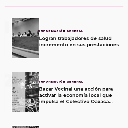
1
INFORMACIÓN GENERAL
Logran trabajadores de salud
incremento en sus prestaciones
2
INFORMACIÓN GENERAL
Bazar Vecinal una acción para
activar la economía local que
impulsa el Colectivo Oaxaca
Vecinal