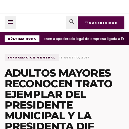
menu
search
mail
SUSCRIBIRSE
Detienen a apoderada legal de empresa ligada a Ernest
ÚLTIMA HORA
INFORMACIÓN GENERAL
18 AGOSTO, 2017
ADULTOS MAYORES
RECONOCEN TRATO
EJEMPLAR DEL
PRESIDENTE
MUNICIPAL Y LA
PRESIDENTA DIF