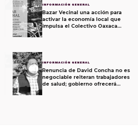
2
INFORMACIÓN GENERAL
Bazar Vecinal una acción para
activar la economía local que
impulsa el Colectivo Oaxaca
Vecinal
3
INFORMACIÓN GENERAL
Renuncia de David Concha no es
negociable reiteran trabajadores
de salud; gobierno ofrecerá
contrapropuesta a demandas