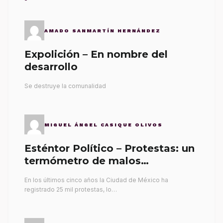
AMADO SANMARTÍN HERNÁNDEZ
Expolición – En nombre del
desarrollo
Se destruye la comunalidad
MIGUEL ÁNGEL CASIQUE OLIVOS
Esténtor Político – Protestas: un
termómetro de malos
gobernantes
En los últimos cinco años la Ciudad de México ha
registrado 25 mil protestas, lo…