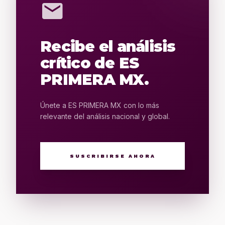
mail
Recibe el análisis
crítico de ES
PRIMERA MX.
Únete a ES PRIMERA MX con lo más
relevante del análisis nacional y global.
SUSCRIBIRSE AHORA