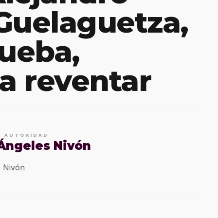
Guelaguetza,
rueba,
 a reventar
E AUTORIDAD
 Ángeles Nivón
 Nivón