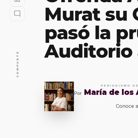
Murat su 
mode_comment
pasó la p
Auditorio
COMPARTE
PERIODISMO D
María de los
Por
Conoce a