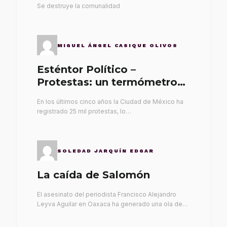
Se destruye la comunalidad
MIGUEL ÁNGEL CASIQUE OLIVOS
Esténtor Político –
Protestas: un termómetro
de malos gobernantes
En los últimos cinco años la Ciudad de México ha
registrado 25 mil protestas, lo…
SOLEDAD JARQUÍN EDGAR
La caída de Salomón
El asesinato del periodista Francisco Alejandro
Leyva Aguilar en Oaxaca ha generado una ola de…