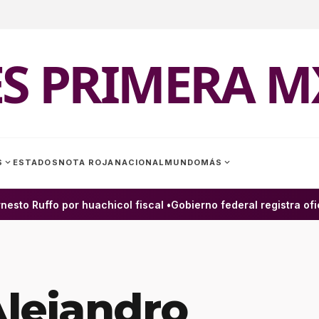
ES PRIMERA M
expand_more
expand_more
S
ESTADOS
NOTA ROJA
NACIONAL
MUNDO
MÁS
to Ruffo por huachicol fiscal •
Gobierno federal registra ofici
lejandro