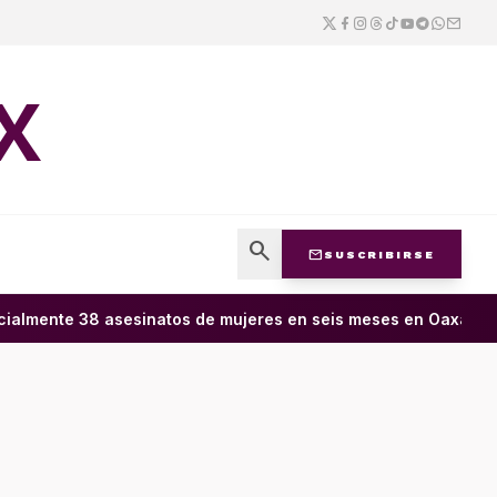
X
search
mail
SUSCRIBIRSE
almente 38 asesinatos de mujeres en seis meses en Oaxaca; 11 