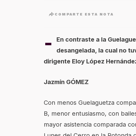
COMPARTE ESTA NOTA
-
En contraste a la Guelague
desangelada, la cual no t
dirigente Eloy López Hernánde
Jazmín GÓMEZ
Con menos Guelaguetza compart
B, menor entusiasmo, con baile
mayor asistencia comparada con
Lunes del Cerro en la Rotonda 