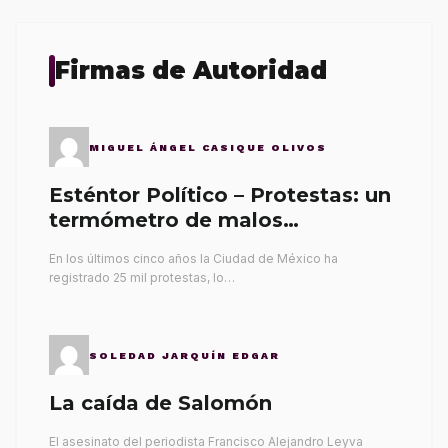
Firmas de Autoridad
MIGUEL ÁNGEL CASIQUE OLIVOS
Esténtor Político – Protestas: un
termómetro de malos
gobernantes
En los últimos cinco años la Ciudad de México ha
registrado 25 mil protestas, lo…
SOLEDAD JARQUÍN EDGAR
La caída de Salomón
El asesinato del periodista Francisco Alejandro Leyva