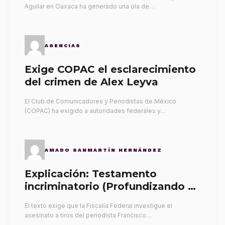
Aguilar en Oaxaca ha generado una ola de…
AGENCIAS
Exige COPAC el esclarecimiento
del crimen de Alex Leyva
El Club de Comunicadores y Periodistas de México
(COPAC) ha exigido a autoridades federales y…
AMADO SANMARTÍN HERNÁNDEZ
Explicación: Testamento
incriminatorio (Profundizando su
propia tumba)
El texto exige que la Fiscalía Federal investigue el
asesinato a tiros del periodista Francisco…