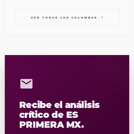
arrow_forward
VER TODAS LAS COLUMNAS
mail
Recibe el análisis
crítico de ES
PRIMERA MX.