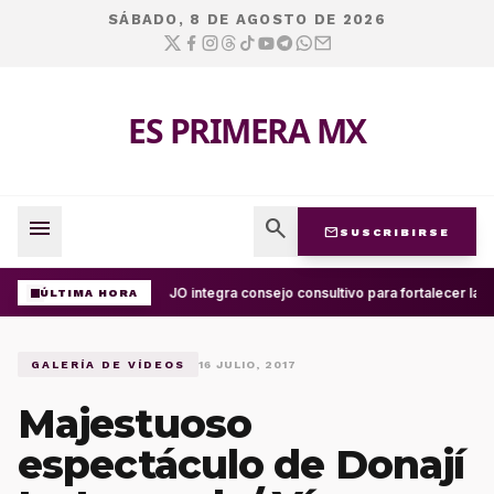
SÁBADO, 8 DE AGOSTO DE 2026
ES PRIMERA MX
menu
search
mail
SUSCRIBIRSE
UABJO integra consejo consultivo para fortalecer la c
ÚLTIMA HORA
GALERÍA DE VÍDEOS
16 JULIO, 2017
Majestuoso
espectáculo de Donají