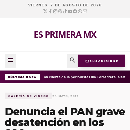
VIERNES, 7 DE AGOSTO DE 2026
ES PRIMERA MX
menu
search
mail
SUSCRIBIRSE
Roban cuenta de la periodista Lilia Torrentera; alert
ÚLTIMA HORA
GALERÍA DE VÍDEOS
24 MAYO, 2017
Denuncia el PAN grave
desatención en los