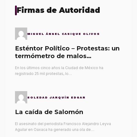
Firmas de Autoridad
MIGUEL ÁNGEL CASIQUE OLIVOS
Esténtor Político – Protestas: un
termómetro de malos
gobernantes
En los últimos cinco años la Ciudad de México ha
registrado 25 mil protestas, lo…
SOLEDAD JARQUÍN EDGAR
La caída de Salomón
El asesinato del periodista Francisco Alejandro Leyva
Aguilar en Oaxaca ha generado una ola de…