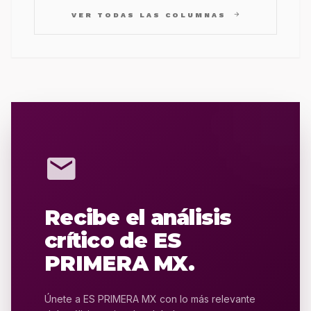
arrow_forward
VER TODAS LAS COLUMNAS
mail
Recibe el análisis
crítico de ES
PRIMERA MX.
Únete a ES PRIMERA MX con lo más relevante