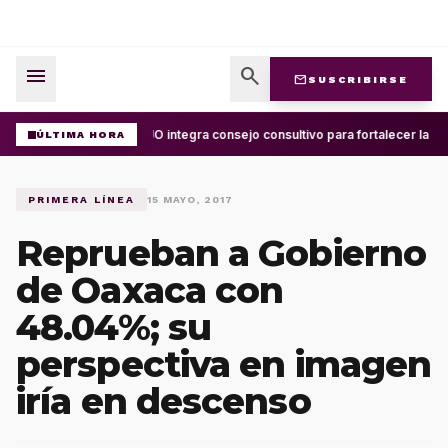
menu
search
mail
SUSCRIBIRSE
UABJO integra consejo consultivo para fortalecer la cel
ÚLTIMA HORA
PRIMERA LÍNEA
15 MAYO, 2017
Reprueban a Gobierno
de Oaxaca con
48.04%; su
perspectiva en imagen
iría en descenso