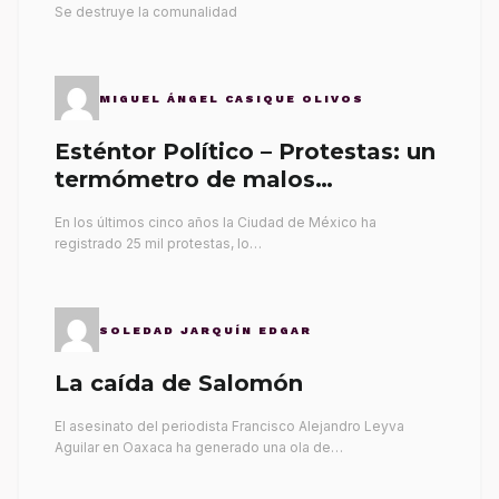
Se destruye la comunalidad
MIGUEL ÁNGEL CASIQUE OLIVOS
Esténtor Político – Protestas: un
termómetro de malos
gobernantes
En los últimos cinco años la Ciudad de México ha
registrado 25 mil protestas, lo…
SOLEDAD JARQUÍN EDGAR
La caída de Salomón
El asesinato del periodista Francisco Alejandro Leyva
Aguilar en Oaxaca ha generado una ola de…