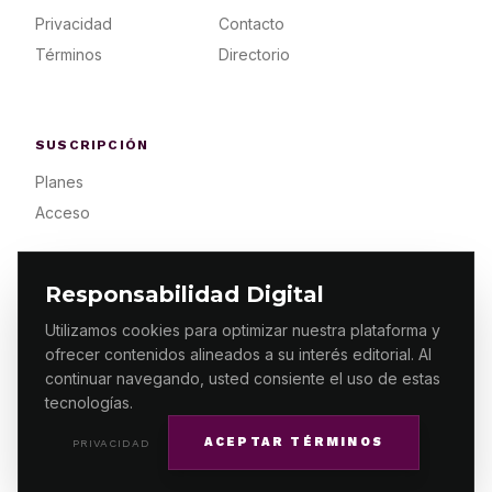
Privacidad
Contacto
Términos
Directorio
SUSCRIPCIÓN
Planes
Acceso
Responsabilidad Digital
Utilizamos cookies para optimizar nuestra plataforma y
ofrecer contenidos alineados a su interés editorial. Al
© 2026 ES PRIMERA MX. ALGUNOS DERECHOS
RESERVADOS / DESIGN
MAKING.MX
continuar navegando, usted consiente el uso de estas
tecnologías.
ACEPTAR TÉRMINOS
PRIVACIDAD