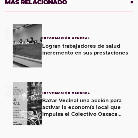
MÁS RELACIONADO
1
INFORMACIÓN GENERAL
Logran trabajadores de salud
incremento en sus prestaciones
2
INFORMACIÓN GENERAL
Bazar Vecinal una acción para
activar la economía local que
impulsa el Colectivo Oaxaca
Vecinal