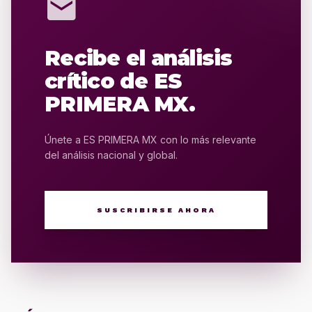
mail
Recibe el análisis
crítico de ES
PRIMERA MX.
Únete a ES PRIMERA MX con lo más relevante
del análisis nacional y global.
SUSCRIBIRSE AHORA