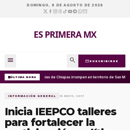
DOMINGO, 9 DE AGOSTO DE 2026
ES PRIMERA MX
menu
search
mail
SUSCRIBIRSE
Policías de Chiapas irrumpen en territorio de San Migu
ÚLTIMA HORA
INFORMACIÓN GENERAL
15 MAYO, 2017
Inicia IEEPCO talleres
para fortalecer la