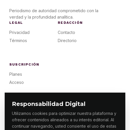
Periodismo de autoridad comprometido con la
verdad y la profundidad analítica.
LEGAL
REDACCIÓN
Privacidad
Contacto
Términos
Directorio
SUSCRIPCIÓN
Planes
Acceso
Responsabilidad Digital
Utilizamos cookies para optimizar nuestra plataforma y
ofrecer contenidos alineados a su interés editorial. Al
© 2026 ES PRIMERA MX. ALGUNOS DERECHOS
RESERVADOS / DESIGN
MAKING.MX
continuar navegando, usted consiente el uso de estas