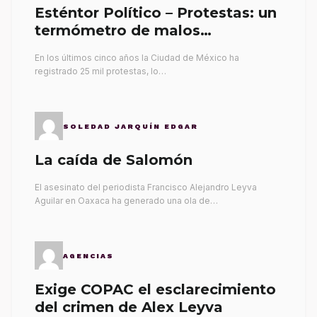
Esténtor Político – Protestas: un
termómetro de malos
gobernantes
En los últimos cinco años la Ciudad de México ha
registrado 25 mil protestas, lo…
SOLEDAD JARQUÍN EDGAR
La caída de Salomón
El asesinato del periodista Francisco Alejandro Leyva
Aguilar en Oaxaca ha generado una ola de…
AGENCIAS
Exige COPAC el esclarecimiento
del crimen de Alex Leyva