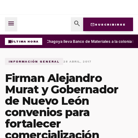
menu
search
mail
SUSCRIBIRSE
Ray Chagoya lleva Banco de Materiales a la colonia Pr
ÚLTIMA HORA
INFORMACIÓN GENERAL
28 ABRIL, 2017
Firman Alejandro
Murat y Gobernador
de Nuevo León
convenios para
fortalecer
comercialización