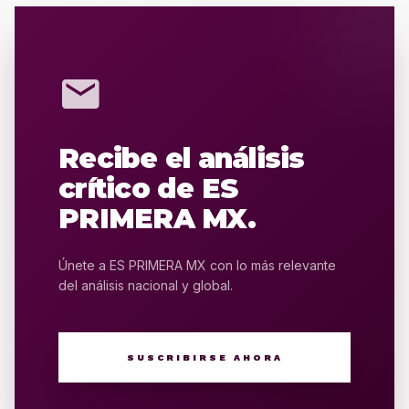
mail
Recibe el análisis
crítico de ES
PRIMERA MX.
Únete a ES PRIMERA MX con lo más relevante
del análisis nacional y global.
SUSCRIBIRSE AHORA