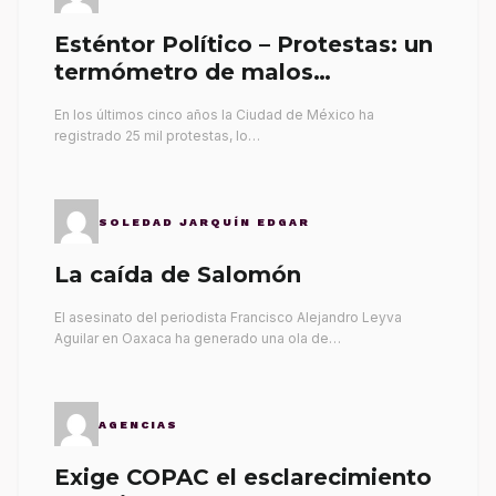
Esténtor Político – Protestas: un
termómetro de malos
gobernantes
En los últimos cinco años la Ciudad de México ha
registrado 25 mil protestas, lo…
SOLEDAD JARQUÍN EDGAR
La caída de Salomón
El asesinato del periodista Francisco Alejandro Leyva
Aguilar en Oaxaca ha generado una ola de…
AGENCIAS
Exige COPAC el esclarecimiento