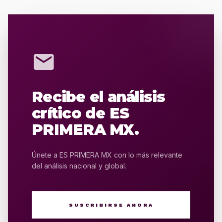
mail
Recibe el análisis
crítico de ES
PRIMERA MX.
Únete a ES PRIMERA MX con lo más relevante
del análisis nacional y global.
SUSCRIBIRSE AHORA